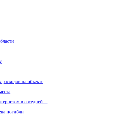
области
у
 расходов на объекте
места
интернетом в соседней…
ека погибли