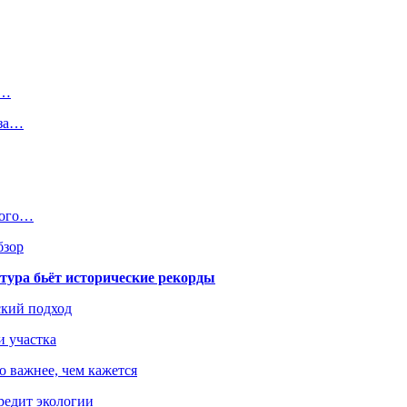
.…
 за…
кого…
бзор
тура бьёт исторические рекорды
ский подход
и участка
о важнее, чем кажется
редит экологии