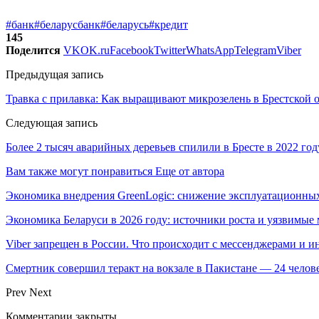
#банк
#беларусбанк
#беларусь
#кредит
145
Поделится
VK
OK.ru
Facebook
Twitter
WhatsApp
Telegram
Viber
Предыдущая запись
Травка с прилавка: Как выращивают микрозелень в Брестской 
Следующая запись
Более 2 тысяч аварийных деревьев спилили в Бресте в 2022 год
Вам также могут понравиться
Еще от автора
Экономика внедрения GreenLogic: снижение эксплуатационных
Экономика Беларуси в 2026 году: источники роста и уязвимые 
Viber запрещен в России. Что происходит с мессенджерами и 
Смертник совершил теракт на вокзале в Пакистане — 24 челов
Prev
Next
Комментарии закрыты.