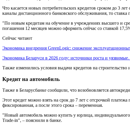
Что касается новых потребительских кредитов сроком до 3 лет 
каналы дистанционного банковского обслуживания, то ставка п
"По новым кредитам на обучение в учреждениях высшего и сред
погашения 12 месяцев можно оформить сейчас со ставкой 17,5%
Сейчас читают
Экономика внедрения GreenLogic: снижение эксплуатационн
Экономика Беларуси в 2026 году: источники роста и уязвимы
Также изменились условия выдачи кредитов на строительство и
Кредит на автомобиль
Также в Беларусбанке сообщили, что возобновляется автокреди
Этот кредит можно взять на срок до 7 лет с отсрочкой платежа
фиксированная, а после этого срока – переменная.
"Новый автомобиль можно купить у юрлица, индивидуального п
Тrade-in", – пояснили в банке.