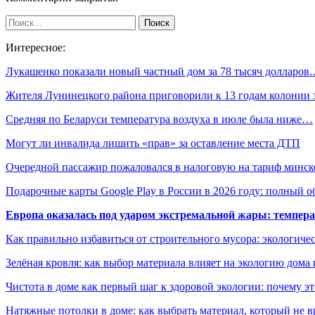
Интересное:
Лукашенко показали новый частный дом за 78 тысяч долларов
Жителя Лунинецкого района приговорили к 13 годам колонии
Средняя по Беларуси температура воздуха в июле была ниже…
Могут ли инвалида лишить «прав» за оставление места ДТП
Очередной пассажир пожаловался в налоговую на тариф минс
Подарочные карты Google Play в России в 2026 году: полный о
Европа оказалась под ударом экстремальной жары: темпера
Как правильно избавиться от строительного мусора: экологиче
Зелёная кровля: как выбор материала влияет на экологию дома 
Чистота в доме как первый шаг к здоровой экологии: почему эт
Натяжные потолки в доме: как выбрать материал, который не в