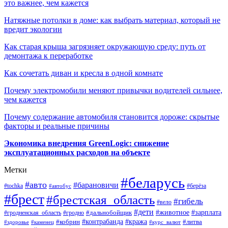
это важнее, чем кажется
Натяжные потолки в доме: как выбрать материал, который не
вредит экологии
Как старая крыша загрязняет окружающую среду: путь от
демонтажа к переработке
Как сочетать диван и кресла в одной комнате
Почему электромобили меняют привычки водителей сильнее,
чем кажется
Почему содержание автомобиля становится дороже: скрытые
факторы и реальные причины
Экономика внедрения GreenLogic: снижение
эксплуатационных расходов на объекте
Метки
#беларусь
#авто
#барановичи
#берёза
#tochka
#автобус
#брест
#брестская_область
#гибель
#вело
#дети
#зарплата
#животное
#гродно
#дальнобойщик
#гродненская_область
#контрабанда
#кража
#литва
#кобрин
#здоровье
#каменец
#курс_валют