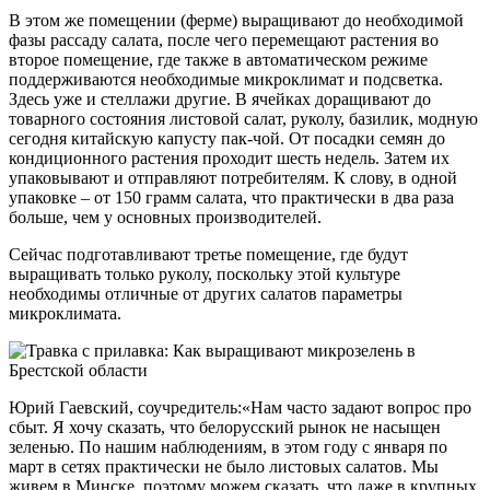
В этом же помещении (ферме) выращивают до необходимой
фазы рассаду салата, после чего перемещают растения во
второе помещение, где также в автоматическом режиме
поддерживаются необходимые микроклимат и подсветка.
Здесь уже и стеллажи другие. В ячейках доращивают до
товарного состояния листовой салат, руколу, базилик, модную
сегодня китайскую капусту пак-чой. От посадки семян до
кондиционного растения проходит шесть недель. Затем их
упаковывают и отправляют потребителям. К слову, в одной
упаковке – от 150 грамм салата, что практически в два раза
больше, чем у основных производителей.
Сейчас подготавливают третье помещение, где будут
выращивать только руколу, поскольку этой культуре
необходимы отличные от других салатов параметры
микроклимата.
Юрий Гаевский, соучредитель:«Нам часто задают вопрос про
сбыт. Я хочу сказать, что белорусский рынок не насыщен
зеленью. По нашим наблюдениям, в этом году с января по
март в сетях практически не было листовых салатов. Мы
живем в Минске, поэтому можем сказать, что даже в крупных