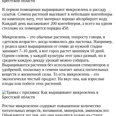
В первом помещении выращивают микрозелень и рассаду
салатов. Семена растений высевают в небольшие контейнеры
на каменную вату, этот материал хорошо абсорбирует воду.
Каждый день высаживают 200 контейнеров, а всего на одном
стеллаже их помещается порядка 450.
Микрозелень – это обычные растения, попросту говоря, в
«детском возрасте», когда появились два листочка. Например,
у редиса цикл выращивания от семян до нужной стадии
занимает 7–10 дней, а вот горох растет минимум 10 дней.
Одним словом, у каждой культуры этот цикл разный, но в
среднем каждую декаду урожай можно собирать.
Выращиваются растения без использования стимуляторов и
удобрений, поскольку в семени хватает запаса питательных
веществ и жизненной силы. То есть микрозелень – это
экологически чистый продукт. На вкус она, как взрослые
плоды или побеги этих растений.
Ростки микрозелени содержат повышенное количество
питательных веществ, витаминов, минералов, аминокислот.
Объясняется это тем, что они находятся только на старте