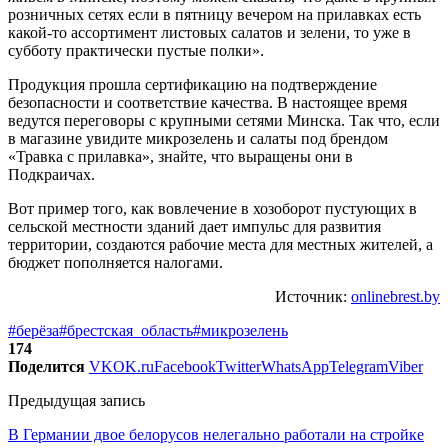
розничных сетях если в пятницу вечером на прилавках есть
какой-то ассортимент листовых салатов и зелени, то уже в
субботу практически пустые полки».
Продукция прошла сертификацию на подтверждение
безопасности и соответствие качества. В настоящее время
ведутся переговоры с крупными сетями Минска. Так что, если
в магазине увидите микрозелень и салаты под брендом
«Травка с прилавка», знайте, что выращены они в
Подкраичах.
Вот пример того, как вовлечение в хозоборот пустующих в
сельской местности зданий дает импульс для развития
территории, создаются рабочие места для местных жителей, а
бюджет пополняется налогами.
Источник:
onlinebrest.by
#берёза
#брестская_область
#микрозелень
174
Поделится
VK
OK.ru
Facebook
Twitter
WhatsApp
Telegram
Viber
Предыдущая запись
В Германии двое белорусов нелегально работали на стройке