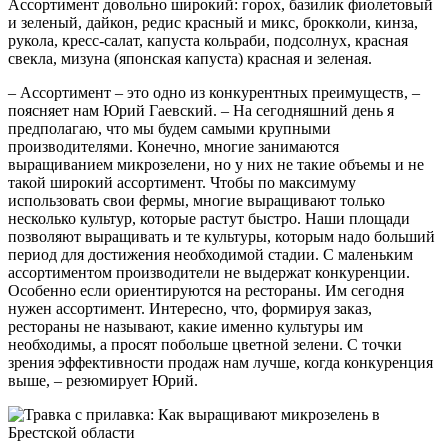
Ассортимент довольно широкий: горох, базилик фиолетовый
и зеленый, дайкон, редис красный и микс, брокколи, кинза,
рукола, кресс-салат, капуста кольраби, подсолнух, красная
свекла, мизуна (японская капуста) красная и зеленая.
– Ассортимент – это одно из конкурентных преимуществ, –
поясняет нам Юрий Гаевский. – На сегодняшний день я
предполагаю, что мы будем самыми крупными
производителями. Конечно, многие занимаются
выращиванием микрозелени, но у них не такие объемы и не
такой широкий ассортимент. Чтобы по максимуму
использовать свои фермы, многие выращивают только
несколько культур, которые растут быстро. Наши площади
позволяют выращивать и те культуры, которым надо больший
период для достижения необходимой стадии. С маленьким
ассортиментом производители не выдержат конкуренции.
Особенно если ориентируются на рестораны. Им сегодня
нужен ассортимент. Интересно, что, формируя заказ,
рестораны не называют, какие именно культуры им
необходимы, а просят побольше цветной зелени. С точки
зрения эффективности продаж нам лучше, когда конкуренция
выше, – резюмирует Юрий.