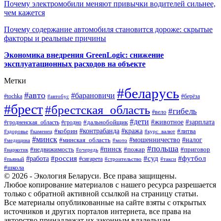
Почему электромобили меняют привычки водителей сильнее,
чем кажется
Почему содержание автомобиля становится дороже: скрытые
факторы и реальные причины
Экономика внедрения GreenLogic: снижение
эксплуатационных расходов на объекте
Метки
#беларусь
#авто
#барановичи
#берёза
#tochka
#автобус
#брест
#брестская_область
#гибель
#вело
#дети
#зарплата
#животное
#гродно
#дальнобойщик
#гродненская_область
#контрабанда
#кража
#литва
#кобрин
#здоровье
#каменец
#курс_валют
#минск
#минская_область
#мошенничество
#налог
#медицина
#мото
#польша
#пинск
#недвижимость
#пожар
#приговор
#наркотик
#очередь
#россия
#суд
#футбол
#работа
#сигарета
#пьяный
#строительство
#такси
#школа
© 2026 - Экология Беларуси. Все права защищены.
Любое копирование материалов с нашего ресурса разрешается
только с обратной активной ссылкой на страницу статьи.
Все материалы опубликованные на сайте взяты с открытых
источников и других порталов интернета, все права на
авторство принадлежат их законным владельцам.