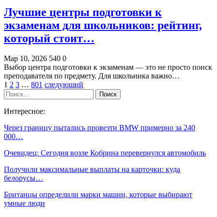
Лучшие центры подготовки к
экзаменам для школьников: рейтинг,
который стоит…
Мар 10, 2026
540
0
Выбор центра подготовки к экзаменам — это не просто поиск
преподавателя по предмету. Для школьника важно…
1
2
3
…
801
следующий
Интересное:
Через границу пытались провезти BMW примерно за 240
000…
Очевидец: Сегодня возле Кобрина перевернулся автомобиль
Получили максимальные выплаты на карточки: куда
белорусы…
Британцы определили марки машин, которые выбирают
умные люди