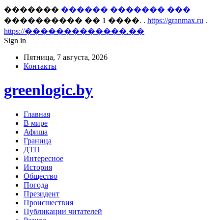
�������
������ ������� ���
���������� �� 1 ����. .
https://granmax.ru
.
https://�������������.��
Sign in
Пятница, 7 августа, 2026
Контакты
greenlogic.by
Главная
В мире
Афиша
Граница
ДТП
Интересное
История
Общество
Погода
Президент
Происшествия
Публикации читателей