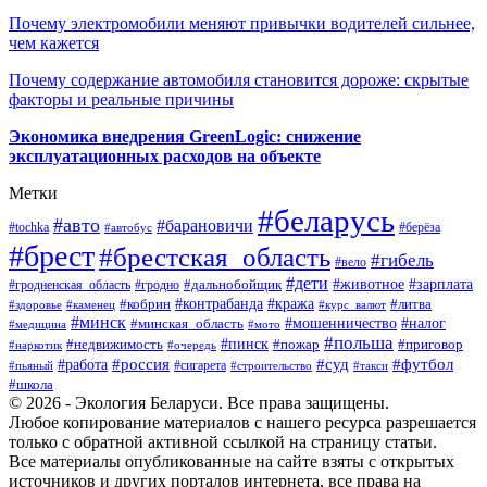
Почему электромобили меняют привычки водителей сильнее,
чем кажется
Почему содержание автомобиля становится дороже: скрытые
факторы и реальные причины
Экономика внедрения GreenLogic: снижение
эксплуатационных расходов на объекте
Метки
#беларусь
#авто
#барановичи
#берёза
#tochka
#автобус
#брест
#брестская_область
#гибель
#вело
#дети
#зарплата
#животное
#гродно
#дальнобойщик
#гродненская_область
#контрабанда
#кража
#литва
#кобрин
#здоровье
#каменец
#курс_валют
#минск
#минская_область
#мошенничество
#налог
#медицина
#мото
#польша
#пинск
#недвижимость
#пожар
#приговор
#наркотик
#очередь
#россия
#суд
#футбол
#работа
#сигарета
#пьяный
#строительство
#такси
#школа
© 2026 - Экология Беларуси. Все права защищены.
Любое копирование материалов с нашего ресурса разрешается
только с обратной активной ссылкой на страницу статьи.
Все материалы опубликованные на сайте взяты с открытых
источников и других порталов интернета, все права на