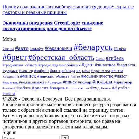
Почему содержание автомобиля становится дороже: скрытые
факторы и реальные причины
Экономика внедрения GreenLogic: снижение
эксплуатационных расходов на объекте
Метки
#беларусь
#авто
#барановичи
#берёза
#tochka
#автобус
#брест
#брестская_область
#гибель
#вело
#дети
#зарплата
#животное
#гродно
#дальнобойщик
#гродненская_область
#контрабанда
#кража
#литва
#кобрин
#здоровье
#каменец
#курс_валют
#минск
#минская_область
#мошенничество
#налог
#медицина
#мото
#польша
#пинск
#недвижимость
#пожар
#приговор
#наркотик
#очередь
#россия
#суд
#футбол
#работа
#сигарета
#пьяный
#строительство
#такси
#школа
© 2026 - Экология Беларуси. Все права защищены.
Любое копирование материалов с нашего ресурса разрешается
только с обратной активной ссылкой на страницу статьи.
Все материалы опубликованные на сайте взяты с открытых
источников и других порталов интернета, все права на
авторство принадлежат их законным владельцам.
Sign in