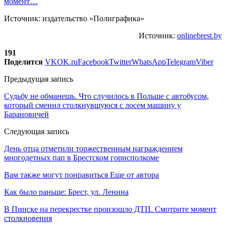
момент…
Источник: издательство «Полиграфика»
Источник:
onlinebrest.by
191
Поделится
VK
OK.ru
Facebook
Twitter
WhatsApp
Telegram
Viber
Предыдущая запись
Судьбу не обманешь. Что случилось в Польше с автобусом,
который сменил столкнувшуюся с лосем машину у
Барановичей
Следующая запись
День отца отметили торжественным награждением
многодетных пап в Брестском горисполкоме
Вам также могут понравиться
Еще от автора
Как было раньше: Брест, ул. Ленина
В Пинске на перекрестке произошло ДТП. Смотрите момент
столкновения