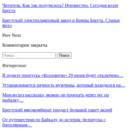
Читатель: Как так получилось? Неизвестно. Сегодня возле
Бреста
Брестский электроламповый завод и Ковры Бреста. Старые
фото
Prev
Next
Комментарии закрыты.
Интересное:
В пункте пропуска «Козловичи» 29 июня будет отключено…
Устанавливается личность мужчины, который находился на…
Минлесхоз рассказал, можно ли проехать через лес на
рыбалку…
Брестский мясокомбинат продаст большой пакет акций
От путешествия по Байкалу до истерик: белоруска с
биполярным…