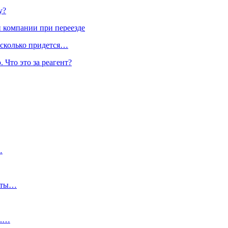
у?
 компании при переезде
 сколько придется…
 Что это за реагент?
…
латы…
с.…