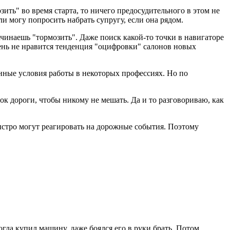
зить" во время старта, то ничего предосудительного в этом не
и могу попросить набрать супругу, если она рядом.
чинаешь "тормозить". Даже поиск какой-то точки в навигаторе
очень не нравится тенденция "оцифровки" салонов новых
енные условия работы в некоторых профессиях. Но по
ок дороги, чтобы никому не мешать. Да и то разговориваю, как
ыстро могут реагировать на дорожные события. Поэтому
огда купил машину, даже боялся его в руки брать. Потом