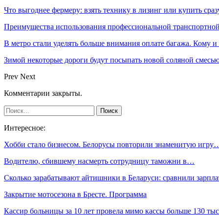
Что выгоднее фермеру: взять технику в лизинг или купить сраз
Преимущества использования профессиональной транспортной
В метро стали уделять больше внимания оплате багажа. Кому и
Зимой некоторые дороги будут посыпать новой соляной смесью.
Prev
Next
Комментарии закрыты.
Интересное:
Хобби стало бизнесом. Белорусы повторили знаменитую игру
Водителю, сбившему насмерть сотрудницу таможни в…
Сколько зарабатывают айтишники в Беларуси: сравнили зарп
Закрытие мотосезона в Бресте. Программа
Кассир больницы за 10 лет провела мимо кассы больше 130 ты