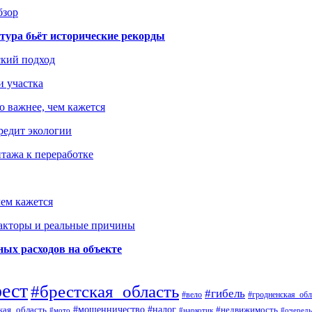
бзор
тура бьёт исторические рекорды
ский подход
и участка
о важнее, чем кажется
редит экологии
тажа к переработке
ем кажется
факторы и реальные причины
ых расходов на объекте
рест
#брестская_область
#гибель
#вело
#гродненская_обл
кая_область
#мошенничество
#налог
#недвижимость
#мото
#наркотик
#очередь