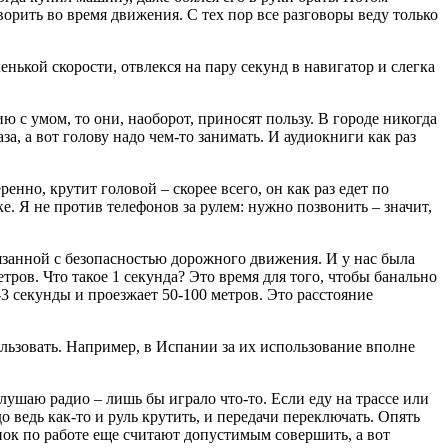
рить во время движения. С тех пор все разговоры веду только
нькой скорости, отвлекся на пару секунд в навигатор и слегка
 с умом, то они, наоборот, приносят пользу. В городе никогда
за, а вот голову надо чем-то занимать. И аудиокниги как раз
енно, крутит головой – скорее всего, он как раз едет по
е. Я не против телефонов за рулем: нужно позвонить – значит,
вязанной с безопасностью дорожного движения. И у нас была
етров. Что такое 1 секунда? Это время для того, чтобы банально
-3 секунды и проезжает 50-100 метров. Это расстояние
ользовать. Например, в Испании за их использование вполне
ушаю радио – лишь бы играло что-то. Если еду на трассе или
о ведь как-то и руль крутить, и передачи переключать. Опять
нок по работе еще считают допустимым совершить, а вот