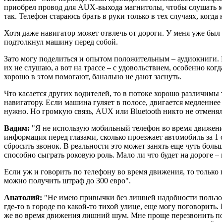
приобрел провод для AUX-выхода магнитолы, чтобы слушать му
так. Телефон стараюсь брать в руки только в тех случаях, когда
Хотя даже навигатор может отвлечь от дороги. У меня уже был 
подтолкнул машину перед собой.
Зато могу поделиться и опытом положительным – аудиокниги. В
их не слушаю, а вот на трассе – с удовольствием, особенно когд
хорошо в этом помогают, банально не дают заснуть.
Что касается других водителей, то в потоке хорошо различимы т
навигатору. Если машина гуляет в полосе, двигается медленнее 
нужно. Но громкую связь, AUX или Bluetooth никто не отменял
Вадим:
"Я не использую мобильный телефон во время движения 
информация перед глазами, сколько проезжает автомобиль за 1 с
сбросить звонок. В реальности это может занять еще чуть больш
способно сыграть роковую роль. Мало ли что будет на дороге – 
Если уж и говорить по телефону во время движения, то только
можно получить штраф до 300 евро".
Анатолий:
"Не имею привычки без лишней надобности пользова
где-то в городе по какой-то тихой улице, еще могу поговорить.
же во время движения лишний шум. Мне проще перезвонить пот