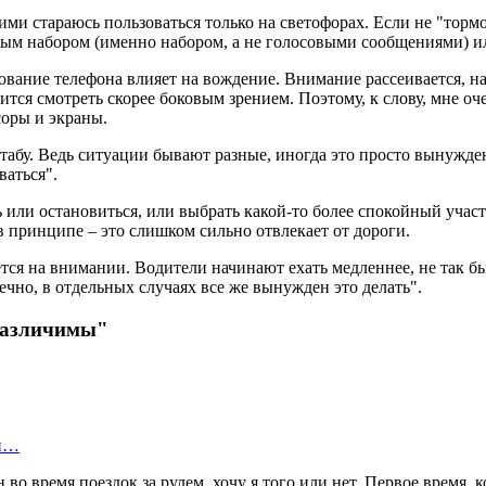
ими стараюсь пользоваться только на светофорах. Если не "тормо
овым набором (именно набором, а не голосовыми сообщениями) ил
ование телефона влияет на вождение. Внимание рассеивается, на
дится смотреть скорее боковым зрением. Поэтому, к слову, мне 
соры и экраны.
– табу. Ведь ситуации бывают разные, иногда это просто вынужд
ваться".
 или остановиться, или выбрать какой-то более спокойный участ
в принципе – это слишком сильно отвлекает от дороги.
тся на внимании. Водители начинают ехать медленнее, не так б
ечно, в отдельных случаях все же вынужден это делать".
 различимы"
ой…
о время поездок за рулем, хочу я того или нет. Первое время, к