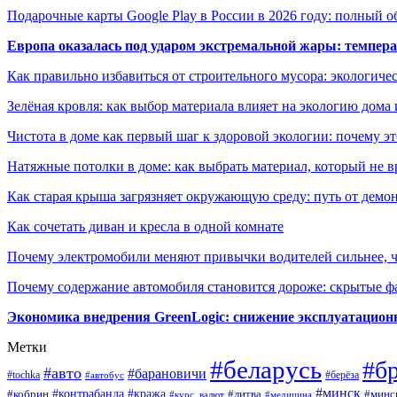
Подарочные карты Google Play в России в 2026 году: полный о
Европа оказалась под ударом экстремальной жары: темпера
Как правильно избавиться от строительного мусора: экологиче
Зелёная кровля: как выбор материала влияет на экологию дома 
Чистота в доме как первый шаг к здоровой экологии: почему эт
Натяжные потолки в доме: как выбрать материал, который не в
Как старая крыша загрязняет окружающую среду: путь от демон
Как сочетать диван и кресла в одной комнате
Почему электромобили меняют привычки водителей сильнее, ч
Почему содержание автомобиля становится дороже: скрытые 
Экономика внедрения GreenLogic: снижение эксплуатационн
Метки
#беларусь
#б
#авто
#барановичи
#берёза
#tochka
#автобус
#минск
#контрабанда
#кража
#литва
#минс
#кобрин
#курс_валют
#медицина