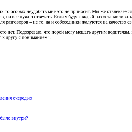
х-то особых неудобств мне это не приносит. Мы же отвлекаемся 
в, на все нужно отвечать. Если я буду каждый раз останавливать
я разговоров – не то, да и собеседники жалуются на качество св
сто нет. Подозреваю, что порой могу мешать другим водителям, к
г к другу с пониманием".
вления очередью
 было внутри?