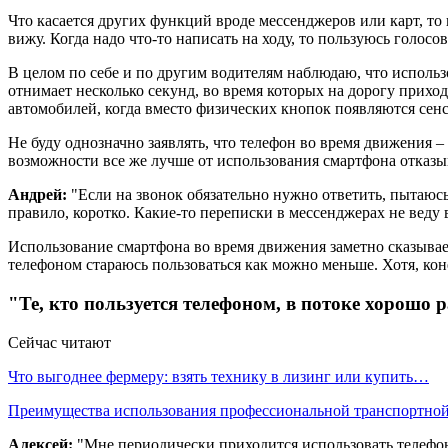
Что касается других функций вроде мессенджеров или карт, то 
вижу. Когда надо что-то написать на ходу, то пользуюсь голос
В целом по себе и по другим водителям наблюдаю, что использ
отнимает несколько секунд, во время которых на дорогу прихо
автомобилей, когда вместо физических кнопок появляются сен
Не буду однозначно заявлять, что телефон во время движения 
возможности все же лучше от использования смартфона отказы
Андрей:
"Если на звонок обязательно нужно ответить, пытаюсь
правило, коротко. Какие-то переписки в мессенджерах не веду 
Использование смартфона во время движения заметно сказывае
телефоном стараюсь пользоваться как можно меньше. Хотя, кон
"Те, кто пользуется телефоном, в потоке хорошо
Сейчас читают
Что выгоднее фермеру: взять технику в лизинг или купить…
Преимущества использования профессиональной транспортн
Алексей:
"Мне периодически приходится использовать телефон в