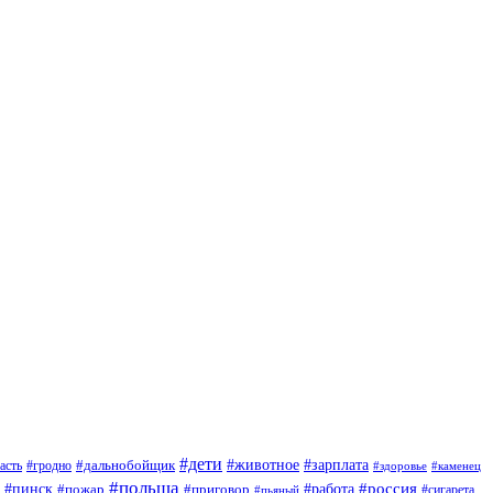
#дети
#зарплата
#животное
#гродно
#дальнобойщик
асть
#здоровье
#каменец
#польша
#пинск
#россия
#пожар
#работа
#приговор
#сигарета
#пьяный