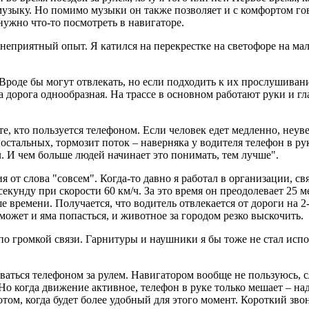
зыку. Но помимо музыки он также позволяет и с комфортом гово
 нужно что-то посмотреть в навигаторе.
неприятный опыт. Я катился на перекрестке на светофоре на мале
роде бы могут отвлекать, но если подходить к их прослушиванию
а дорога однообразная. На трассе в основном работают руки и гла
е, кто пользуется телефоном. Если человек едет медленно, неувер
остальных, тормозит поток – наверняка у водителя телефон в рук
. И чем больше людей начинает это понимать, тем лучше".
от слова "совсем". Когда-то давно я работал в организации, с
екунду при скорости 60 км/ч. За это время он преодолевает 25 м
е времени. Получается, что водитель отвлекается от дороги на 2
может и яма попасться, и животное за городом резко выскочить.
 по громкой связи. Гарнитуры и наушники я бы тоже не стал исп
ться телефоном за рулем. Навигатором вообще не пользуюсь, сл
 Но когда движение активное, телефон в руке только мешает – над
ом, когда будет более удобный для этого момент. Короткий зво