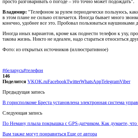
просто разговаривать о погоде – это точно может подождать".
Владимир:
"Телефоном за рулем периодически пользуюсь, каки
в этом плане не сильно отличается. Иногда бывает много звонко
конечно, удобнее все это. Пробовал пользоваться наушниками дл
Иногда иных вариантов, кроме как поднести телефон к уху, про
такова жизнь. Никто не идеален, надо стараться относиться дру
Фото: из открытых источников (иллюстративное)
#беларусь
#телефон
146
Поделится
VK
OK.ru
Facebook
Twitter
WhatsApp
Telegram
Viber
Предыдущая запись
В горисполкоме Бреста установлена электронная система упра
Следующая запись
По Неману плыла покрышка с GPS-датчиком. Как думаете, что
Вам также могут понравиться
Еще от автора