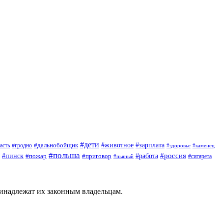
#дети
#зарплата
#животное
#гродно
#дальнобойщик
асть
#здоровье
#каменец
#польша
#пинск
#россия
#пожар
#работа
#приговор
#сигарета
#пьяный
ринадлежат их законным владельцам.