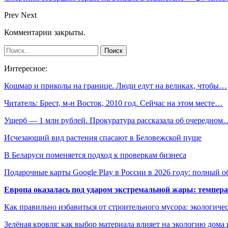
Prev
Next
Комментарии закрыты.
Интересное:
Кошмар и приколы на границе. Люди едут на великах, чтобы…
Читатель: Брест, м-н Восток, 2010 год. Сейчас на этом месте…
Ущерб — 1 млн рублей. Прокуратура рассказала об очередном
Исчезающий вид растения спасают в Беловежской пуще
В Беларуси поменяется подход к проверкам бизнеса
Подарочные карты Google Play в России в 2026 году: полный о
Европа оказалась под ударом экстремальной жары: темпера
Как правильно избавиться от строительного мусора: экологиче
Зелёная кровля: как выбор материала влияет на экологию дома 