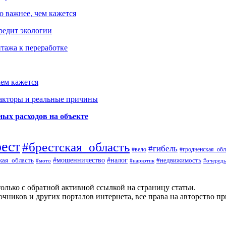
о важнее, чем кажется
редит экологии
тажа к переработке
ем кажется
факторы и реальные причины
ых расходов на объекте
рест
#брестская_область
#гибель
#вело
#гродненская_обл
кая_область
#мошенничество
#налог
#недвижимость
#мото
#наркотик
#очередь
олько с обратной активной ссылкой на страницу статьи.
чников и других порталов интернета, все права на авторство п