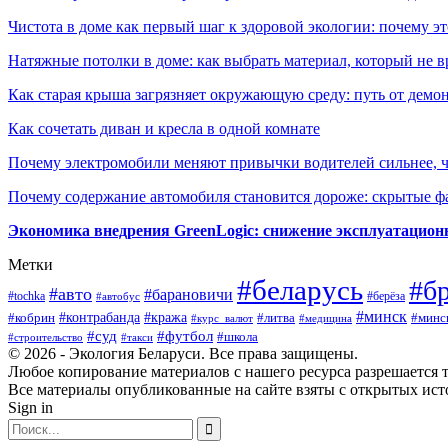
Чистота в доме как первый шаг к здоровой экологии: почему эт
Натяжные потолки в доме: как выбрать материал, который не в
Как старая крыша загрязняет окружающую среду: путь от демон
Как сочетать диван и кресла в одной комнате
Почему электромобили меняют привычки водителей сильнее, ч
Почему содержание автомобиля становится дороже: скрытые 
Экономика внедрения GreenLogic: снижение эксплуатационн
Метки
#беларусь
#б
#авто
#барановичи
#берёза
#tochka
#автобус
#минск
#контрабанда
#кража
#литва
#минс
#кобрин
#курс_валют
#медицина
#суд
#футбол
#школа
#строительство
#такси
© 2026 - Экология Беларуси. Все права защищены.
Любое копирование материалов с нашего ресурса разрешается т
Все материалы опубликованные на сайте взяты с открытых исто
Sign in