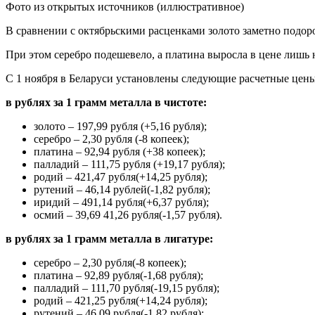
Фото из открытых источников (иллюстративное)
В сравнении с октябрьскими расценками золото заметно подоро
При этом серебро подешевело, а платина выросла в цене лишь 
С 1 ноября в Беларуси установлены следующие расчетные цен
в рублях за 1 грамм металла в чистоте:
золото – 197,99 рубля (+5,16 рубля);
серебро – 2,30 рубля (-8 копеек);
платина – 92,94 рубля (+38 копеек);
палладий – 111,75 рубля (+19,17 рубля);
родий – 421,47 рубля(+14,25 рубля);
рутений – 46,14 рублей(-1,82 рубля);
иридий – 491,14 рубля(+6,37 рубля);
осмий – 39,69 41,26 рубля(-1,57 рубля).
в рублях за 1 грамм металла в лигатуре:
серебро – 2,30 рубля(-8 копеек);
платина – 92,89 рубля(-1,68 рубля);
палладий – 111,70 рубля(-19,15 рубля);
родий – 421,25 рубля(+14,24 рубля);
рутений – 46,09 рубля(-1,82 рубля);