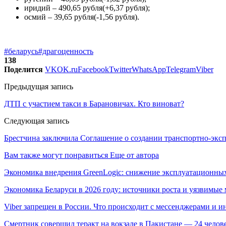
иридий – 490,65 рубля(+6,37 рубля);
осмий – 39,65 рубля(-1,56 рубля).
#беларусь
#драгоценность
138
Поделится
VK
OK.ru
Facebook
Twitter
WhatsApp
Telegram
Viber
Предыдущая запись
ДТП с участием такси в Барановичах. Кто виноват?
Следующая запись
Брестчина заключила Соглашение о создании транспортно-экс
Вам также могут понравиться
Еще от автора
Экономика внедрения GreenLogic: снижение эксплуатационных
Экономика Беларуси в 2026 году: источники роста и уязвимые 
Viber запрещен в России. Что происходит с мессенджерами и 
Смертник совершил теракт на вокзале в Пакистане — 24 челов