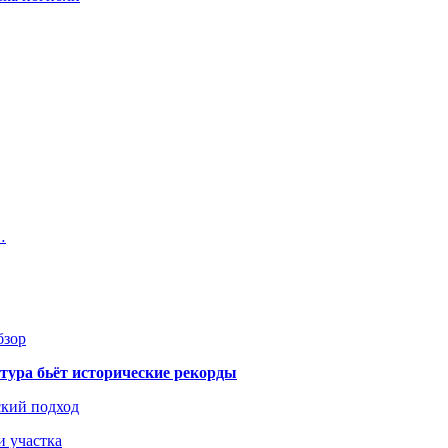
…
бзор
тура бьёт исторические рекорды
ский подход
и участка