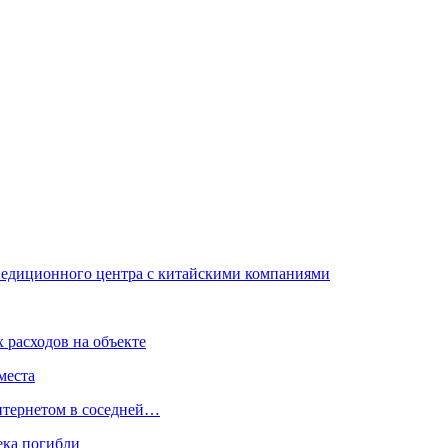
педиционного центра с китайскими компаниями
 расходов на объекте
места
интернетом в соседней…
ека погибли