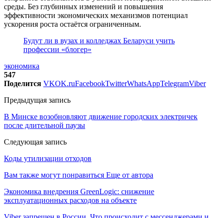
среды. Без глубинных изменений и повышения
эффективности экономических механизмов потенциал
ускорения роста остаётся ограниченным.
Будут ли в вузах и колледжах Беларуси учить
профессии «блогер»
экономика
547
Поделится
VK
OK.ru
Facebook
Twitter
WhatsApp
Telegram
Viber
Предыдущая запись
В Минске возобновляют движение городских электричек
после длительной паузы
Следующая запись
Коды утилизации отходов
Вам также могут понравиться
Еще от автора
Экономика внедрения GreenLogic: снижение
эксплуатационных расходов на объекте
Viber запрещен в России. Что происходит с мессенджерами и