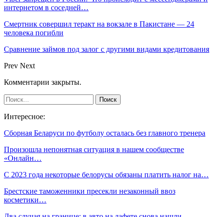
интернетом в соседней…
Смертник совершил теракт на вокзале в Пакистане — 24
человека погибли
Сравнение займов под залог с другими видами кредитования
Prev
Next
Комментарии закрыты.
Интересное:
Сборная Беларуси по футболу осталась без главного тренера
Произошла непонятная ситуация в нашем сообществе
«Онлайн…
С 2023 года некоторые белорусы обязаны платить налог на…
Брестские таможенники пресекли незаконный ввоз
косметики…
Два случая на границе: в авто на лафете снова нашли…