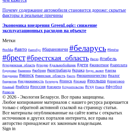
чем кажется
Почему содержание автомобиля становится дороже: скрытые
факторы и реальные причины
Экономика внедрения GreenLogic: снижение
эксплуатационных расходов на объекте
Метки
#беларусь
#авто
#барановичи
#берёза
#tochka
#автобус
#брест
#брестская_область
#гибель
#вело
#дети
#зарплата
#животное
#гродно
#дальнобойщик
#гродненская_область
#контрабанда
#кража
#литва
#кобрин
#здоровье
#каменец
#курс_валют
#минск
#минская_область
#мошенничество
#налог
#медицина
#мото
#польша
#пинск
#недвижимость
#пожар
#приговор
#наркотик
#очередь
#россия
#суд
#футбол
#работа
#сигарета
#пьяный
#строительство
#такси
#школа
© 2026 - Экология Беларуси. Все права защищены.
Любое копирование материалов с нашего ресурса разрешается
только с обратной активной ссылкой на страницу статьи.
Все материалы опубликованные на сайте взяты с открытых
источников и других порталов интернета, все права на
авторство принадлежат их законным владельцам.
Sign in