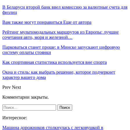
В Беларуси второй банк ввел комиссию за валютные счета для
физлиц
Вам также могут понравиться
Еще от автора
Рейтинг мультимодальных маршрутов из Европы: лучшие
сочетания авто, моря и железной…
Парковаться станет проще: в Минске запускают цифровую
систему оплаты стоянки
Как спортивная статистика используется вне спорта
Окна и стиль: как выбрать решение, которое подчеркнет
характер вашего дома
Prev
Next
Комментарии закрыты.
Интересное:
Машина дорожников столкнулась с легковушкой в