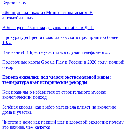
Березовском…
«Женщина-кошка» из Минска стала мемом. В
автомобильных…
В Беларуси 19-летняя девушка погибла в ДТП
Прокуратура Бреста помогла взыскать предприятию более
10…
Внимание! В Бресте участились случаи телефонного…
Подарочные карты Google Play в России в 2026 году: полный
обзор
Европа оказалась под ударом экстремальной жары:
температура бьёт исторические рекорды
Как правильно избавиться от строительного мусора:
экологический подход
Зелёная кровля: как выбор материала влияет на экологию
дома и участка
Чистота в доме как первый шаг к здоровой экологии: почему
это важнее, чем кажется