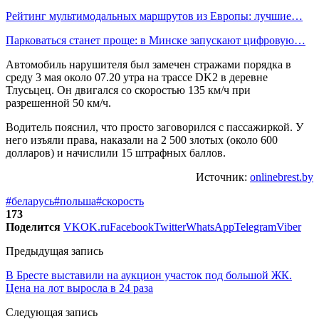
Рейтинг мультимодальных маршрутов из Европы: лучшие…
Парковаться станет проще: в Минске запускают цифровую…
Автомобиль нарушителя был замечен стражами порядка в
среду 3 мая около 07.20 утра на трассе DK2 в деревне
Тлусьцец. Он двигался со скоростью 135 км/ч при
разрешенной 50 км/ч.
Водитель пояснил, что просто заговорился с пассажиркой. У
него изъяли права, наказали на 2 500 злотых (около 600
долларов) и начислили 15 штрафных баллов.
Источник:
onlinebrest.by
#беларусь
#польша
#скорость
173
Поделится
VK
OK.ru
Facebook
Twitter
WhatsApp
Telegram
Viber
Предыдущая запись
В Бресте выставили на аукцион участок под большой ЖК.
Цена на лот выросла в 24 раза
Следующая запись