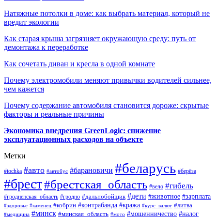
Натяжные потолки в доме: как выбрать материал, который не
вредит экологии
Как старая крыша загрязняет окружающую среду: путь от
демонтажа к переработке
Как сочетать диван и кресла в одной комнате
Почему электромобили меняют привычки водителей сильнее,
чем кажется
Почему содержание автомобиля становится дороже: скрытые
факторы и реальные причины
Экономика внедрения GreenLogic: снижение
эксплуатационных расходов на объекте
Метки
#беларусь
#авто
#барановичи
#берёза
#tochka
#автобус
#брест
#брестская_область
#гибель
#вело
#дети
#зарплата
#животное
#гродно
#дальнобойщик
#гродненская_область
#контрабанда
#кража
#литва
#кобрин
#здоровье
#каменец
#курс_валют
#минск
#минская_область
#мошенничество
#налог
#медицина
#мото