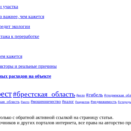
и участка
о важнее, чем кажется
редит экологии
тажа к переработке
ем кажется
факторы и реальные причины
ых расходов на объекте
рест
#брестская_область
#гибель
#вело
#гродненская_обл
кая_область
#мошенничество
#налог
#недвижимость
#мото
#наркотик
#очередь
олько с обратной активной ссылкой на страницу статьи.
чников и других порталов интернета, все права на авторство п