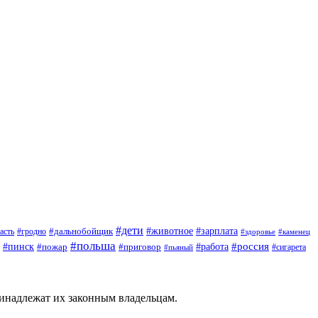
#дети
#зарплата
#животное
#гродно
#дальнобойщик
асть
#здоровье
#каменец
#польша
#пинск
#россия
#пожар
#работа
#приговор
#сигарета
#пьяный
ринадлежат их законным владельцам.