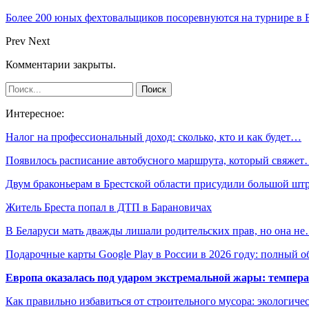
Более 200 юных фехтовальщиков посоревнуются на турнире в 
Prev
Next
Комментарии закрыты.
Интересное:
Налог на профессиональный доход: сколько, кто и как будет…
Появилось расписание автобусного маршрута, который свяже
Двум браконьерам в Брестской области присудили большой ш
Житель Бреста попал в ДТП в Барановичах
В Беларуси мать дважды лишали родительских прав, но она н
Подарочные карты Google Play в России в 2026 году: полный о
Европа оказалась под ударом экстремальной жары: темпера
Как правильно избавиться от строительного мусора: экологиче