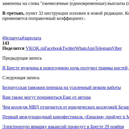
заменены на слова "ежемесячные (единовременные) выплаты (п
В-третьих,
пункт 32 инструкции изложен в новой редакции. Ко
применяется поправочный коэффициент.-
#беларусь
#зарплата
143
Поделится
VK
OK.ru
Facebook
Twitter
WhatsApp
Telegram
Viber
Предыдущая запись
В Бресте мужчина в новогоднюю ночь получил травмы кистей,
Следующая запись
Белорусская таможня перешла на усиленный режим работы
Вам также могут понравиться
Еще от автора
Чем колледж МВД отличается от юридических колледжей Бела
Первый международный кинофестиваль «Евразия» пройдет в Мо
Электронную ярмарку вакансий проведут в Бресте 29 ноября