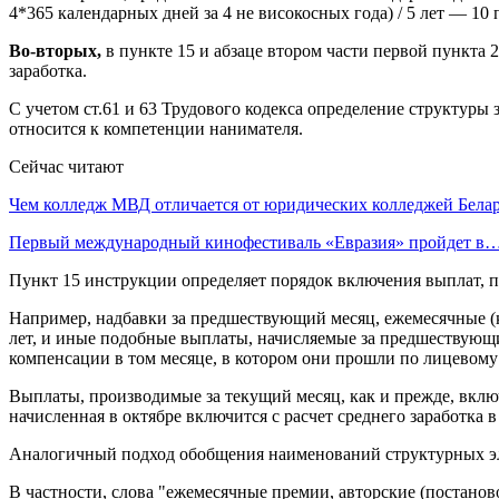
4*365 календарных дней за 4 не високосных года) / 5 лет — 10 
Во-вторых,
в пункте 15 и абзаце втором части первой пункта
заработка.
С учетом ст.61 и 63 Трудового кодекса определение структуры
относится к компетенции нанимателя.
Сейчас читают
Чем колледж МВД отличается от юридических колледжей Бела
Первый международный кинофестиваль «Евразия» пройдет в
Пункт 15 инструкции определяет порядок включения выплат, 
Например, надбавки за предшествующий месяц, ежемесячные (кв
лет, и иные подобные выплаты, начисляемые за предшествующие
компенсации в том месяце, в котором они прошли по лицевому 
Выплаты, производимые за текущий месяц, как и прежде, включ
начисленная в октябре включится с расчет среднего заработка в
Аналогичный подход обобщения наименований структурных эл
В частности, слова "ежемесячные премии, авторские (постано