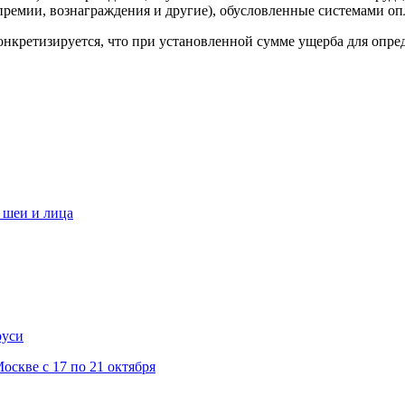
ремии, вознаграждения и другие), обусловленные системами оп
нкретизируется, что при установленной сумме ущерба для опре
 шеи и лица
руси
скве с 17 по 21 октября