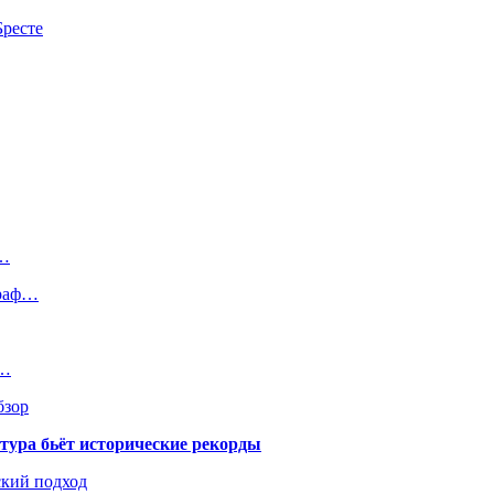
Бресте
т…
траф…
е…
бзор
тура бьёт исторические рекорды
ский подход