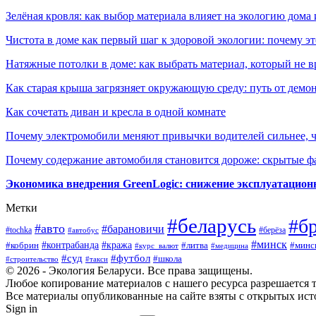
Зелёная кровля: как выбор материала влияет на экологию дома 
Чистота в доме как первый шаг к здоровой экологии: почему эт
Натяжные потолки в доме: как выбрать материал, который не в
Как старая крыша загрязняет окружающую среду: путь от демон
Как сочетать диван и кресла в одной комнате
Почему электромобили меняют привычки водителей сильнее, ч
Почему содержание автомобиля становится дороже: скрытые 
Экономика внедрения GreenLogic: снижение эксплуатационн
Метки
#беларусь
#б
#авто
#барановичи
#берёза
#tochka
#автобус
#минск
#контрабанда
#кража
#литва
#минс
#кобрин
#курс_валют
#медицина
#суд
#футбол
#школа
#строительство
#такси
© 2026 - Экология Беларуси. Все права защищены.
Любое копирование материалов с нашего ресурса разрешается т
Все материалы опубликованные на сайте взяты с открытых исто
Sign in