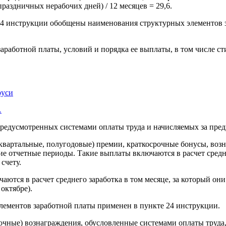
праздничных нерабочих дней) / 12 месяцев = 29,6.
 24 инструкции обобщены наименования структурных элементов 
 заработной платы, условий и порядка ее выплаты, в том числе 
руси
…
предусмотренных системами оплаты труда и начисляемых за пр
артальные, полугодовые) премии, краткосрочные бонусы, вознаг
 отчетные периоды. Такие выплаты включаются в расчет среднег
счету.
аются в расчет среднего заработка в том месяце, за который он
 октябре).
ементов заработной платы применен в пункте 24 инструкции.
вочные) вознаграждения, обусловленные системами оплаты труд