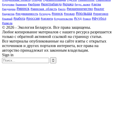
#контрабанда
#кража
#литва
#кобрин
#здоровье
#каменец
#курс_валют
#минск
#минская_область
#мошенничество
#налог
#медицина
#мото
#польша
#пинск
#недвижимость
#пожар
#приговор
#наркотик
#очередь
#россия
#суд
#футбол
#работа
#сигарета
#пьяный
#строительство
#такси
#школа
© 2026 - Экология Беларуси. Все права защищены.
Любое копирование материалов с нашего ресурса разрешается
только с обратной активной ссылкой на страницу статьи.
Все материалы опубликованные на сайте взяты с открытых
источников и других порталов интернета, все права на
авторство принадлежат их законным владельцам.
Sign in