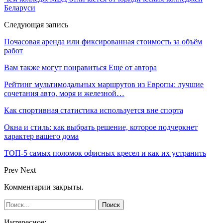
Беларуси
Следующая запись
Почасовая аренда или фиксированная стоимость за объём
работ
Вам также могут понравиться
Еще от автора
Рейтинг мультимодальных маршрутов из Европы: лучшие
сочетания авто, моря и железной…
Как спортивная статистика используется вне спорта
Окна и стиль: как выбрать решение, которое подчеркнет
характер вашего дома
ТОП-5 самых поломок офисных кресел и как их устранить
Prev
Next
Комментарии закрыты.
Интересное: