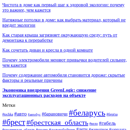
Чистота в доме как первый шаг к здоровой экологии: почему
это важнее, чем кажется
Натяжные потолки в доме: как выбрать материал, который не
вредит экологии
Как старая крыша загрязняет окружающую среду: путь от
демонтажа к переработке
Как сочетать диван и кресла в одной комнате
Почему электромобили меняют привычки водителей сильнее,
чем кажется
Почему содержание автомобиля становится дороже: скрытые
факторы и реальные причины
Экономика внедрения GreenLogic: снижение
эксплуатационных расходов на объекте
Метки
#беларусь
#авто
#барановичи
#берёза
#tochka
#автобус
#брест
#брестская_область
#гибель
#вело
#дети
#зарплата
#животное
#гродно
#дальнобойщик
#гродненская_область