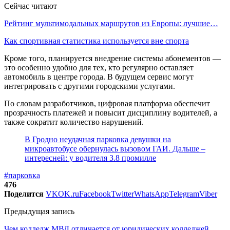
Сейчас читают
Рейтинг мультимодальных маршрутов из Европы: лучшие…
Как спортивная статистика используется вне спорта
Кроме того, планируется внедрение системы абонементов —
это особенно удобно для тех, кто регулярно оставляет
автомобиль в центре города. В будущем сервис могут
интегрировать с другими городскими услугами.
По словам разработчиков, цифровая платформа обеспечит
прозрачность платежей и повысит дисциплину водителей, а
также сократит количество нарушений.
В Гродно неудачная парковка девушки на
микроавтобусе обернулась вызовом ГАИ. Дальше –
интересней: у водителя 3.8 промилле
#парковка
476
Поделится
VK
OK.ru
Facebook
Twitter
WhatsApp
Telegram
Viber
Предыдущая запись
Чем колледж МВД отличается от юридических колледжей