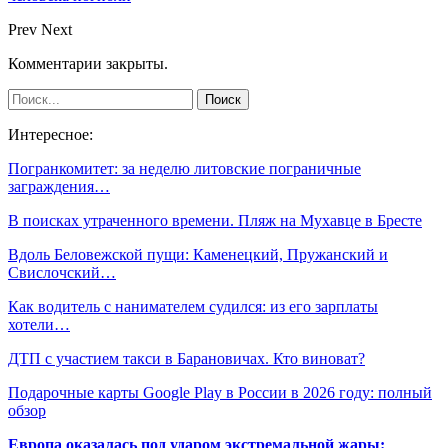
Prev
Next
Комментарии закрыты.
Интересное:
Погранкомитет: за неделю литовские пограничные
заграждения…
В поисках утраченного времени. Пляж на Мухавце в Бресте
Вдоль Беловежской пущи: Каменецкий, Пружанский и
Свислочский…
Как водитель с нанимателем судился: из его зарплаты
хотели…
ДТП с участием такси в Барановичах. Кто виноват?
Подарочные карты Google Play в России в 2026 году: полный
обзор
Европа оказалась под ударом экстремальной жары: