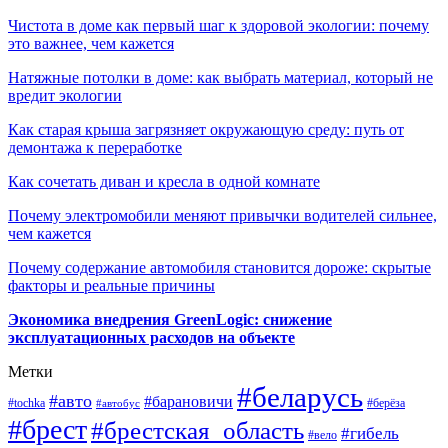
Чистота в доме как первый шаг к здоровой экологии: почему
это важнее, чем кажется
Натяжные потолки в доме: как выбрать материал, который не
вредит экологии
Как старая крыша загрязняет окружающую среду: путь от
демонтажа к переработке
Как сочетать диван и кресла в одной комнате
Почему электромобили меняют привычки водителей сильнее,
чем кажется
Почему содержание автомобиля становится дороже: скрытые
факторы и реальные причины
Экономика внедрения GreenLogic: снижение
эксплуатационных расходов на объекте
Метки
#беларусь
#авто
#барановичи
#берёза
#tochka
#автобус
#брест
#брестская_область
#гибель
#вело