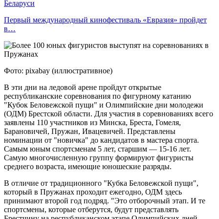
Беларуси
Первый международный кинофестиваль «Евразия» пройдет
в…
Фото: pixabay (иллюстративное)
В эти дни на ледовой арене пройдут открытые
республиканские соревнования по фигурному катанию
"Кубок Беловежской пущи" и Олимпийские дни молодежи
(ОДМ) Брестской области. Для участия в соревнованиях всего
заявлены 110 участников из Минска, Бреста, Гомеля,
Барановичей, Пружан, Ивацевичей. Представлены
номинации от "новичка" до кандидатов в мастера спорта.
Самым юным спортсменам 5 лет, старшим — 15-16 лет.
Самую многочисленную группу формируют фигуристы
среднего возраста, имеющие юношеские разряды.
В отличие от традиционного "Кубка Беловежской пущи",
который в Пружанах проходит ежегодно, ОДМ здесь
принимают второй год подряд. "Это отборочный этап. И те
спортсмены, которые отберутся, будут представлять
Брестчину на республиканском этапе Олимпийских дней