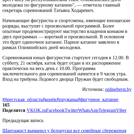
молодежи по фигурному катанию", — отметила главный
секретарь соревнований Татьяна Ходаревич.
Начинающие фигуристы и спортсмены, имеющие юношеские
разряды, выступят с произвольной программой. Более
опытные продемонстрируют мастерство владения коньком в
двух программах — короткой и произвольной. В основном
это будет одиночное катание. Парное катание заявлено в
рамках Олимпийских дней молодежи.
Соревнования юных фигуристов стартуют сегодня в 12.00. В
субботу, 21 октября, каток будет отдан в их распоряжение
практически на весь день с 10.00. Программа
заключительного дня соревнований начнется в 9 часов утра.
Вход на трибуны Ледового дворца Пружан будет свободным.
Источник:
onlinebrest.by
#брестская_область
#конёк
#пружаны
#фигурное_катание
165
Поделится
VK
OK.ru
Facebook
Twitter
WhatsApp
Telegram
Viber
Предыдущая запись
Шантажист выманил у белоруски все семейные сбережения