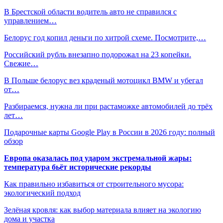
В Брестской области водитель авто не справился с
управлением…
Белорус год копил деньги по хитрой схеме. Посмотрите,…
Российский рубль внезапно подорожал на 23 копейки.
Свежие…
В Польше белорус вез краденый мотоцикл BMW и убегал
от…
Разбираемся, нужна ли при растаможке автомобилей до трёх
лет…
Подарочные карты Google Play в России в 2026 году: полный
обзор
Европа оказалась под ударом экстремальной жары:
температура бьёт исторические рекорды
Как правильно избавиться от строительного мусора:
экологический подход
Зелёная кровля: как выбор материала влияет на экологию
дома и участка