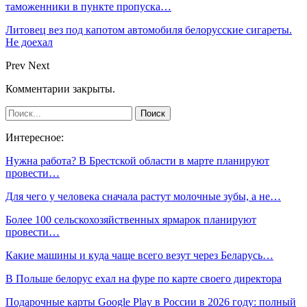
таможенники в пункте пропуска…
Литовец вез под капотом автомобиля белорусские сигареты.
Не доехал
Prev
Next
Комментарии закрыты.
Интересное:
Нужна работа? В Брестской области в марте планируют
провести…
Для чего у человека сначала растут молочные зубы, а не…
Более 100 сельскохозяйственных ярмарок планируют
провести…
Какие машины и куда чаще всего везут через Беларусь…
В Польше белорус ехал на фуре по карте своего директора
Подарочные карты Google Play в России в 2026 году: полный