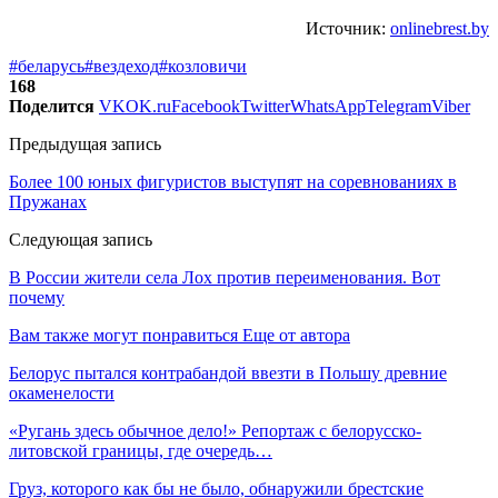
Источник:
onlinebrest.by
#беларусь
#вездеход
#козловичи
168
Поделится
VK
OK.ru
Facebook
Twitter
WhatsApp
Telegram
Viber
Предыдущая запись
Более 100 юных фигуристов выступят на соревнованиях в
Пружанах
Следующая запись
В России жители села Лох против переименования. Вот
почему
Вам также могут понравиться
Еще от автора
Белорус пытался контрабандой ввезти в Польшу древние
окаменелости
«Ругань здесь обычное дело!» Репортаж с белорусско-
литовской границы, где очередь…
Груз, которого как бы не было, обнаружили брестские