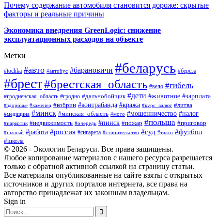
Почему содержание автомобиля становится дороже: скрытые
факторы и реальные причины
Экономика внедрения GreenLogic: снижение
эксплуатационных расходов на объекте
Метки
#беларусь
#авто
#барановичи
#берёза
#tochka
#автобус
#брест
#брестская_область
#гибель
#вело
#дети
#зарплата
#животное
#гродно
#дальнобойщик
#гродненская_область
#контрабанда
#кража
#литва
#кобрин
#здоровье
#каменец
#курс_валют
#минск
#минская_область
#мошенничество
#налог
#медицина
#мото
#польша
#пинск
#недвижимость
#пожар
#приговор
#наркотик
#очередь
#россия
#суд
#футбол
#работа
#сигарета
#пьяный
#строительство
#такси
#школа
© 2026 - Экология Беларуси. Все права защищены.
Любое копирование материалов с нашего ресурса разрешается
только с обратной активной ссылкой на страницу статьи.
Все материалы опубликованные на сайте взяты с открытых
источников и других порталов интернета, все права на
авторство принадлежат их законным владельцам.
Sign in