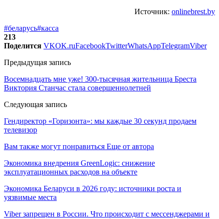
Источник:
onlinebrest.by
#беларусь
#касса
213
Поделится
VK
OK.ru
Facebook
Twitter
WhatsApp
Telegram
Viber
Предыдущая запись
Восемнадцать мне уже! 300-тысячная жительница Бреста
Виктория Станчас стала совершеннолетней
Следующая запись
Гендиректор «Горизонта»: мы каждые 30 секунд продаем
телевизор
Вам также могут понравиться
Еще от автора
Экономика внедрения GreenLogic: снижение
эксплуатационных расходов на объекте
Экономика Беларуси в 2026 году: источники роста и
уязвимые места
Viber запрещен в России. Что происходит с мессенджерами и