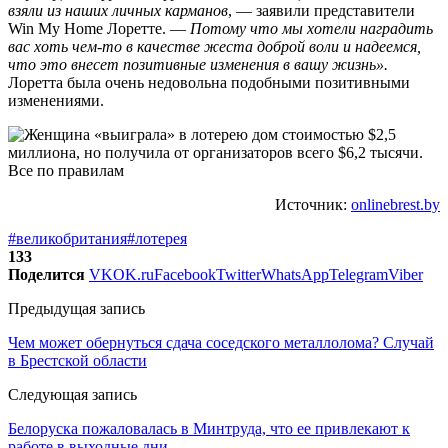
взяли из наших личных карманов
, — заявили представители
Win My Home Лоретте. —
Потому что мы хотели наградить
вас хоть чем-то в качестве жеста доброй воли и надеемся,
что это внесет позитивные изменения в вашу жизнь».
Лоретта была очень недовольна подобными позитивными
изменениями.
Источник:
onlinebrest.by
#великобритания
#лотерея
133
Поделится
VK
OK.ru
Facebook
Twitter
WhatsApp
Telegram
Viber
Предыдущая запись
Чем может обернуться сдача соседского металлолома? Случай
в Брестской области
Следующая запись
Белоруска пожаловалась в Минтруда, что ее привлекают к
работе в выходные дни