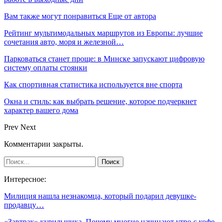
Вам также могут понравиться
Еще от автора
Рейтинг мультимодальных маршрутов из Европы: лучшие
сочетания авто, моря и железной…
Парковаться станет проще: в Минске запускают цифровую
систему оплаты стоянки
Как спортивная статистика используется вне спорта
Окна и стиль: как выбрать решение, которое подчеркнет
характер вашего дома
Prev
Next
Комментарии закрыты.
Интересное:
Милиция нашла незнакомца, который подарил девушке-
продавцу…
«Завтрак» курильщика. Почему многие начинают утро с кофе