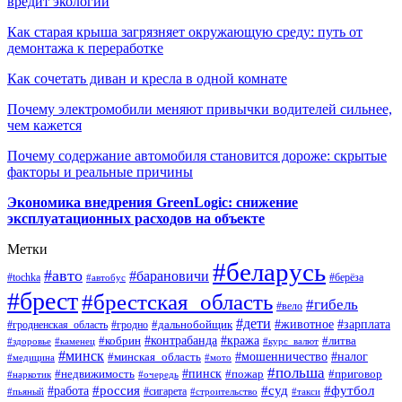
вредит экологии
Как старая крыша загрязняет окружающую среду: путь от
демонтажа к переработке
Как сочетать диван и кресла в одной комнате
Почему электромобили меняют привычки водителей сильнее,
чем кажется
Почему содержание автомобиля становится дороже: скрытые
факторы и реальные причины
Экономика внедрения GreenLogic: снижение
эксплуатационных расходов на объекте
Метки
#беларусь
#авто
#барановичи
#берёза
#tochka
#автобус
#брест
#брестская_область
#гибель
#вело
#дети
#зарплата
#животное
#гродно
#дальнобойщик
#гродненская_область
#контрабанда
#кража
#литва
#кобрин
#здоровье
#каменец
#курс_валют
#минск
#минская_область
#мошенничество
#налог
#медицина
#мото
#польша
#пинск
#недвижимость
#пожар
#приговор
#наркотик
#очередь
#россия
#суд
#футбол
#работа
#сигарета
#пьяный
#строительство
#такси