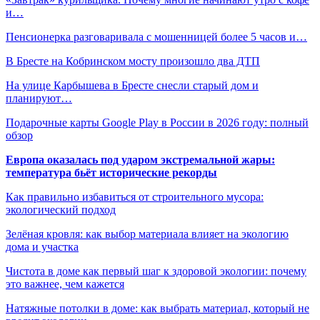
и…
Пенсионерка разговаривала с мошенницей более 5 часов и…
В Бресте на Кобринском мосту произошло два ДТП
На улице Карбышева в Бресте снесли старый дом и
планируют…
Подарочные карты Google Play в России в 2026 году: полный
обзор
Европа оказалась под ударом экстремальной жары:
температура бьёт исторические рекорды
Как правильно избавиться от строительного мусора:
экологический подход
Зелёная кровля: как выбор материала влияет на экологию
дома и участка
Чистота в доме как первый шаг к здоровой экологии: почему
это важнее, чем кажется
Натяжные потолки в доме: как выбрать материал, который не