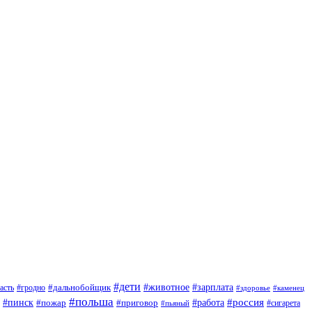
#дети
#зарплата
#животное
#гродно
#дальнобойщик
асть
#здоровье
#каменец
#польша
#пинск
#россия
#пожар
#работа
#приговор
#сигарета
#пьяный