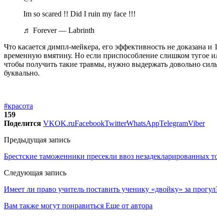
Im so scared !! Did I ruin my face !!!
♬ Forever — Labrinth
Что касается димпл-мейкера, его эффективность не доказана и 
временную вмятину. Но если приспособление слишком тугое или
чтобы получить такие травмы, нужно выдержать довольно сильн
буквально.
#красота
159
Поделится
VK
OK.ru
Facebook
Twitter
WhatsApp
Telegram
Viber
Предыдущая запись
Брестские таможенники пресекли ввоз незадекларированных то
Следующая запись
Имеет ли право учитель поставить ученику «двойку» за прогул
Вам также могут понравиться
Еще от автора