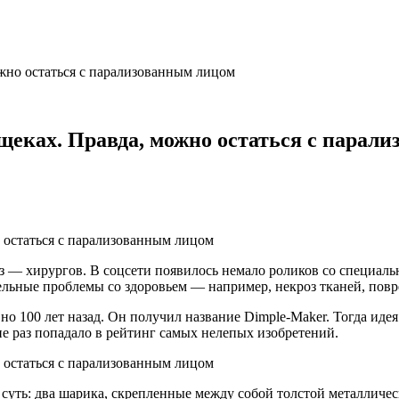
ожно остаться с парализованным лицом
 щеках. Правда, можно остаться с парал
раз — хирургов. В соцсети появилось немало роликов со специа
тельные проблемы со здоровьем — например, некроз тканей, пов
но 100 лет назад. Он получил название Dimple-Maker. Тогда ид
не раз попадало в рейтинг самых нелепых изобретений.
 суть: два шарика, скрепленные между собой толстой металличе