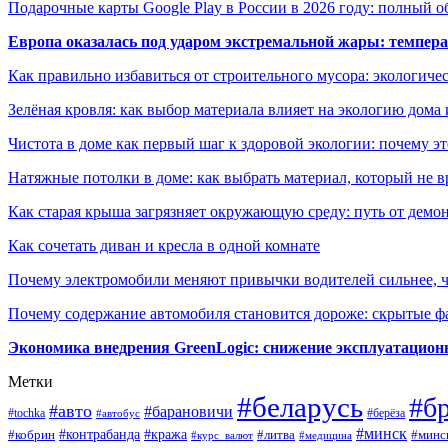
Подарочные карты Google Play в России в 2026 году: полный о
Европа оказалась под ударом экстремальной жары: темпера
Как правильно избавиться от строительного мусора: экологиче
Зелёная кровля: как выбор материала влияет на экологию дома 
Чистота в доме как первый шаг к здоровой экологии: почему эт
Натяжные потолки в доме: как выбрать материал, который не в
Как старая крыша загрязняет окружающую среду: путь от демон
Как сочетать диван и кресла в одной комнате
Почему электромобили меняют привычки водителей сильнее, ч
Почему содержание автомобиля становится дороже: скрытые 
Экономика внедрения GreenLogic: снижение эксплуатационн
Метки
#беларусь
#б
#авто
#барановичи
#берёза
#tochka
#автобус
#минск
#контрабанда
#кража
#литва
#минс
#кобрин
#курс_валют
#медицина