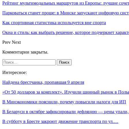
Рейтинг мультимодальных маршрутов из Европы: лучшие сочет
Парковаться станет проще: в Минске запускают цифровую сис
Как спортивная статистика используется вне спорта
Окна и стиль: как выбрать решение, которое подчеркнет харак
Prev
Next
Комментарии закрыты.
Интересное:
Найдена брестчанка, пропавшая 9 апреля
«От 50 долларов за комплект». Изучили шинный рынок в По
В Минэкономики пояснили, почему повысили налоги для ИП
В Беларуси в октябре зафиксировали дефляцию — цены упали
В субботу в Бресте закроют движение транспорта по ул.…