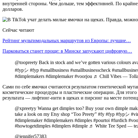
внутренней стороны. Чем дольше, тем эффективней. По крайней
долларов.
Сейчас читают
Рейтинг мультимодальных маршрутов из Европы: лучшие…
Парковаться станет проще: в Минске запускают цифровую…
@toopreety Back in stock and we’ve gotten various colours av
#fypシ #fyp #smallbusiness #smallbusinesscheck #smallbusines
#dimplemakers #dimplemaker #voorjou ♬ Chill Vibes — Toll
Сами по себе ямочки считаются результатом генетической мута
косметические процедуры и пластические операции. Для этого
результата — лифтинг-нити в щеках и пирсинг на месте потен
@xpreetyy Wanna get dimples too? Buy your own dimple mak
take a look on my Etsy shop “Too Preety” #fy #fyp #fypシ #vira
#dimplemaker #dimplemakers #dimples #pourtoi #furdich #voo
#howtogetdimples #dimplers #dimple ♬ White Tee Sped — te
@jennifer57383