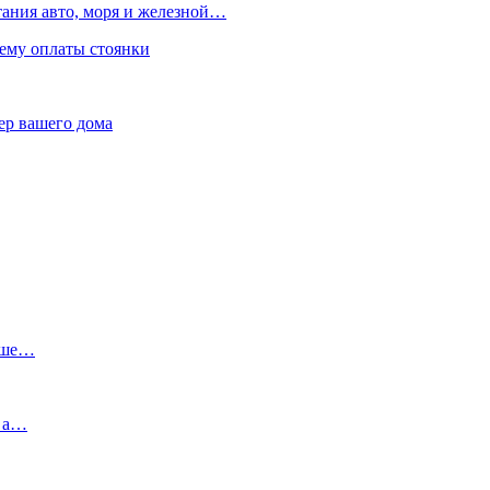
ания авто, моря и железной…
тему оплаты стоянки
тер вашего дома
льше…
, а…