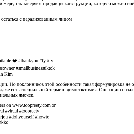
 мере, так заверяют продавцы конструкции, которую можно найт
ailable ❤️ #thankyou #fy #fy
sowner #smallbusinesstiktok
an Kim
ции. Но поклонников этой особенности такая формулировка не о
 даже есть специальный термин: димплэктомия. Операцию начал
циальных ямочек.
ers on www.toopreety.com or
l #viraal #toopreety
rjou #doityourself #howto
zkko