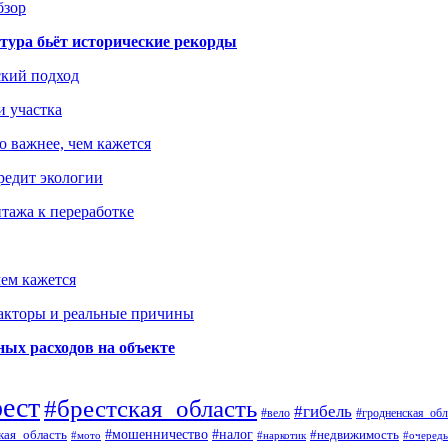
бзор
тура бьёт исторические рекорды
ский подход
и участка
о важнее, чем кажется
редит экологии
тажа к переработке
ем кажется
факторы и реальные причины
ых расходов на объекте
рест
#брестская_область
#гибель
#вело
#гродненская_обл
кая_область
#мошенничество
#налог
#недвижимость
#мото
#наркотик
#очередь