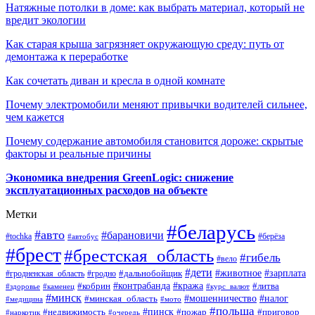
Натяжные потолки в доме: как выбрать материал, который не
вредит экологии
Как старая крыша загрязняет окружающую среду: путь от
демонтажа к переработке
Как сочетать диван и кресла в одной комнате
Почему электромобили меняют привычки водителей сильнее,
чем кажется
Почему содержание автомобиля становится дороже: скрытые
факторы и реальные причины
Экономика внедрения GreenLogic: снижение
эксплуатационных расходов на объекте
Метки
#беларусь
#авто
#барановичи
#берёза
#tochka
#автобус
#брест
#брестская_область
#гибель
#вело
#дети
#зарплата
#животное
#гродно
#дальнобойщик
#гродненская_область
#контрабанда
#кража
#литва
#кобрин
#здоровье
#каменец
#курс_валют
#минск
#минская_область
#мошенничество
#налог
#медицина
#мото
#польша
#пинск
#недвижимость
#пожар
#приговор
#наркотик
#очередь