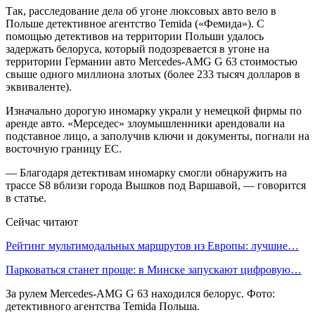
Так, расследование дела об угоне люксовых авто вело в
Польше детективное агентство Temida («Фемида»). С
помощью детективов на территории Польши удалось
задержать белоруса, который подозревается в угоне на
территории Германии авто Mercedes-AMG G 63 стоимостью
свыше одного миллиона злотых (более 233 тысяч долларов в
эквиваленте).
Изначально дорогую иномарку украли у немецкой фирмы по
аренде авто. «Мерседес» злоумышленники арендовали на
подставное лицо, а заполучив ключи и документы, погнали на
восточную границу ЕС.
— Благодаря детективам иномарку смогли обнаружить на
трассе S8 вблизи города Вышков под Варшавой, — говорится
в статье.
Сейчас читают
Рейтинг мультимодальных маршрутов из Европы: лучшие…
Парковаться станет проще: в Минске запускают цифровую…
За рулем Mercedes-AMG G 63 находился белорус. Фото:
детективного агентства Temida Польша.