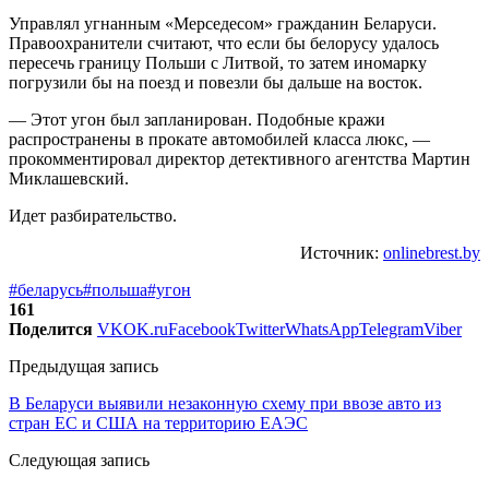
Управлял угнанным «Мерседесом» гражданин Беларуси.
Правоохранители считают, что если бы белорусу удалось
пересечь границу Польши с Литвой, то затем иномарку
погрузили бы на поезд и повезли бы дальше на восток.
— Этот угон был запланирован. Подобные кражи
распространены в прокате автомобилей класса люкс, —
прокомментировал директор детективного агентства Мартин
Миклашевский.
Идет разбирательство.
Источник:
onlinebrest.by
#беларусь
#польша
#угон
161
Поделится
VK
OK.ru
Facebook
Twitter
WhatsApp
Telegram
Viber
Предыдущая запись
В Беларуси выявили незаконную схему при ввозе авто из
стран ЕС и США на территорию ЕАЭС
Следующая запись