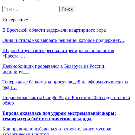
Интересное:
В Брестской области задержали квартирного вора
Окна и стиль: как выбрать решение, которое подчеркнет…
Шэрон Стоун заинтересовали тренировки хоккеистов
«Бреста».…
Дальнобойщик прорывался в Беларусь из России,
игнорируя…
Теперь даже банкоматы просят людей не оформлять кредиты
ради…
Подарочные карты Google Play в России в 2026 году: полный
обзор
Европа оказалась под ударом экстремальной жары:
температура бьёт исторические рекорды
Как правильно избавиться от строительного мусора:
экологический подход