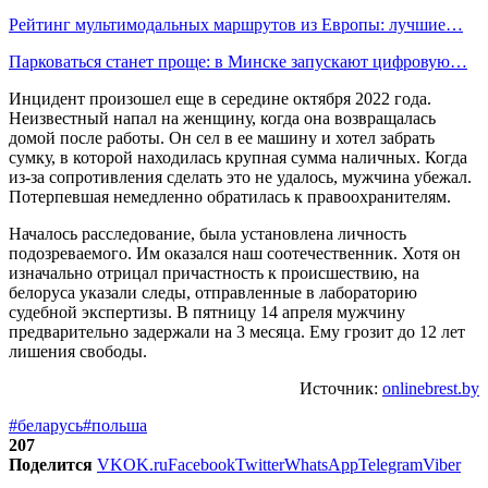
Рейтинг мультимодальных маршрутов из Европы: лучшие…
Парковаться станет проще: в Минске запускают цифровую…
Инцидент произошел еще в середине октября 2022 года.
Неизвестный напал на женщину, когда она возвращалась
домой после работы. Он сел в ее машину и хотел забрать
сумку, в которой находилась крупная сумма наличных. Когда
из-за сопротивления сделать это не удалось, мужчина убежал.
Потерпевшая немедленно обратилась к правоохранителям.
Началось расследование, была установлена личность
подозреваемого. Им оказался наш соотечественник. Хотя он
изначально отрицал причастность к происшествию, на
белоруса указали следы, отправленные в лабораторию
судебной экспертизы. В пятницу 14 апреля мужчину
предварительно задержали на 3 месяца. Ему грозит до 12 лет
лишения свободы.
Источник:
onlinebrest.by
#беларусь
#польша
207
Поделится
VK
OK.ru
Facebook
Twitter
WhatsApp
Telegram
Viber