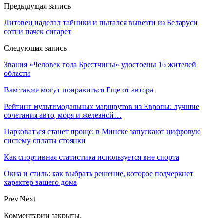
Предыдущая запись
Литовец наделал тайники и пытался вывезти из Беларуси
сотни пачек сигарет
Следующая запись
Звания «Человек года Брестчины» удостоены 16 жителей
области
Вам также могут понравиться
Еще от автора
Рейтинг мультимодальных маршрутов из Европы: лучшие
сочетания авто, моря и железной…
Парковаться станет проще: в Минске запускают цифровую
систему оплаты стоянки
Как спортивная статистика используется вне спорта
Окна и стиль: как выбрать решение, которое подчеркнет
характер вашего дома
Prev
Next
Комментарии закрыты.