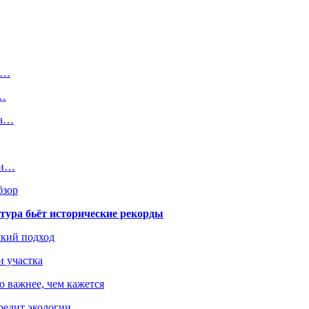
ей…
я…
ва…
ми…
бзор
тура бьёт исторические рекорды
ский подход
и участка
о важнее, чем кажется
редит экологии