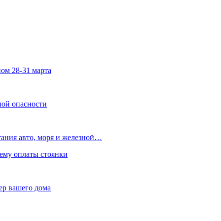
ом 28-31 марта
ной опасности
ания авто, моря и железной…
тему оплаты стоянки
тер вашего дома