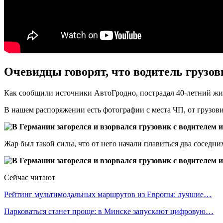
Очевидцы говорят, что водитель грузов
Как сообщили источники АвтоГродно, пострадал 40-летний жи
В нашем распоряжении есть фотографии с места ЧП, от грузови
Жар был такой силы, что от него начали плавиться два соседни
Сейчас читают
Рейтинг мультимодальных маршрутов из Европы: лучшие…
Парковаться станет проще: в Минске запускают цифровую…