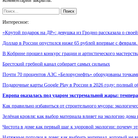
Комментарии закрыты.
Интересное:
«Крутой подарок на ДР»: девушка из Гродно рассказала о сво
Доллар в России опустился ниже 65 рублей впервые с феврал
В Кобрине прошел конкурс грации и артистического мастерст
Брестский гребной канал собирает самых сильных
Почти 70 процентов АЗС «Белоруснефть» оборудованы точка
Подарочные карты Google Play в России в 2026 году: полный о
Европа оказалась под ударом экстремальной жары: темпера
Как правильно избавиться от строительного мусора: экологиче
Зелёная кровля: как выбор материала влияет на экологию дома 
Чистота в доме как первый шаг к здоровой экологии: почему эт
Натяжные потолки в доме: как выбрать материал, который не в