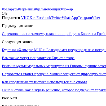
#беларусь
#германия
#дальнобойщик
#пожар
143
Поделится
VK
OK.ru
Facebook
Twitter
WhatsApp
Telegram
Viber
Предыдущая запись
Соревнования по зимнему плаванию пройдут в Бресте на Гребн
Следующая запись
Будет ли «Хавьер»: МЧС и Белгидромет предупредили о погод
Вам также могут понравиться
Еще от автора
Рейтинг мультимодальных маршрутов из Европы: лучшие сочет
Парковаться станет проще: в Минске запускают цифровую сис
Как спортивная статистика используется вне спорта
Окна и стиль: как выбрать решение, которое подчеркнет харак
Prev
Next