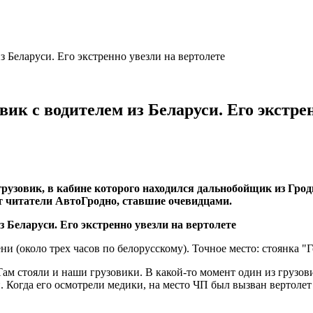
з Беларуси. Его экстренно увезли на вертолете
вик с водителем из Беларуси. Его экстре
грузовик, в кабине которого находился дальнобойщик из Грод
ют читатели АвтоГродно, ставшие очевидцами.
и (около трех часов по белорусскому). Точное место: стоянка "
ам стояли и наши грузовики. В какой-то момент один из грузовик
и. Когда его осмотрели медики, на место ЧП был вызван вертол