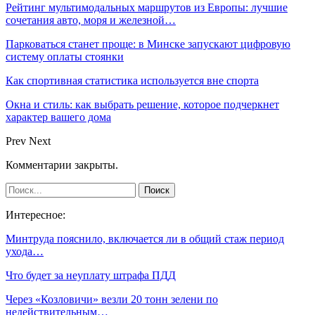
Рейтинг мультимодальных маршрутов из Европы: лучшие
сочетания авто, моря и железной…
Парковаться станет проще: в Минске запускают цифровую
систему оплаты стоянки
Как спортивная статистика используется вне спорта
Окна и стиль: как выбрать решение, которое подчеркнет
характер вашего дома
Prev
Next
Комментарии закрыты.
Интересное:
Минтруда пояснило, включается ли в общий стаж период
ухода…
Что будет за неуплату штрафа ПДД
Через «Козловичи» везли 20 тонн зелени по
недействительным…