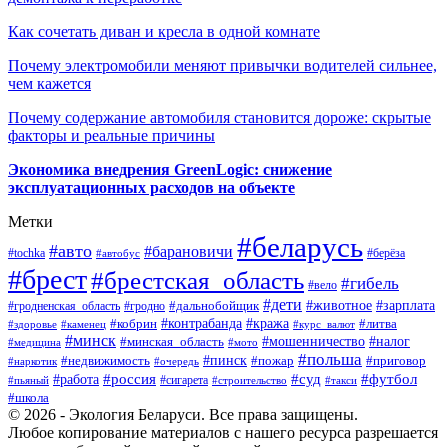
Как сочетать диван и кресла в одной комнате
Почему электромобили меняют привычки водителей сильнее,
чем кажется
Почему содержание автомобиля становится дороже: скрытые
факторы и реальные причины
Экономика внедрения GreenLogic: снижение
эксплуатационных расходов на объекте
Метки
#беларусь
#авто
#барановичи
#берёза
#tochka
#автобус
#брест
#брестская_область
#гибель
#вело
#дети
#зарплата
#животное
#гродно
#дальнобойщик
#гродненская_область
#контрабанда
#кража
#литва
#кобрин
#здоровье
#каменец
#курс_валют
#минск
#минская_область
#мошенничество
#налог
#медицина
#мото
#польша
#пинск
#недвижимость
#пожар
#приговор
#наркотик
#очередь
#россия
#суд
#футбол
#работа
#сигарета
#пьяный
#строительство
#такси
#школа
© 2026 - Экология Беларуси. Все права защищены.
Любое копирование материалов с нашего ресурса разрешается