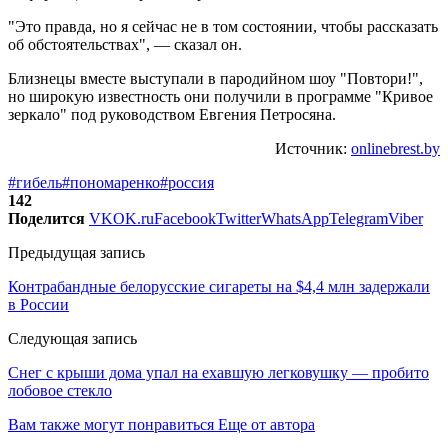
"Это правда, но я сейчас не в том состоянии, чтобы рассказать
об обстоятельствах", — сказал он.
Близнецы вместе выступали в пародийном шоу "Повтори!",
но широкую известность они получили в программе "Кривое
зеркало" под руководством Евгения Петросяна.
Источник:
onlinebrest.by
#гибель
#пономаренко
#россия
142
Поделится
VK
OK.ru
Facebook
Twitter
WhatsApp
Telegram
Viber
Предыдущая запись
Контрабандные белорусские сигареты на $4,4 млн задержали
в России
Следующая запись
Снег с крыши дома упал на ехавшую легковушку — пробито
лобовое стекло
Вам также могут понравиться
Еще от автора