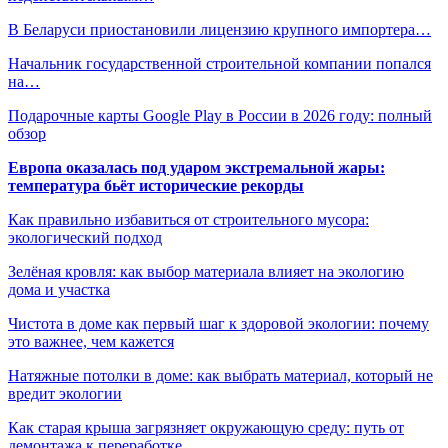
В Беларуси приостановили лицензию крупного импортера…
Начальник государственной строительной компании попался
на…
Подарочные карты Google Play в России в 2026 году: полный
обзор
Европа оказалась под ударом экстремальной жары:
температура бьёт исторические рекорды
Как правильно избавиться от строительного мусора:
экологический подход
Зелёная кровля: как выбор материала влияет на экологию
дома и участка
Чистота в доме как первый шаг к здоровой экологии: почему
это важнее, чем кажется
Натяжные потолки в доме: как выбрать материал, который не
вредит экологии
Как старая крыша загрязняет окружающую среду: путь от
демонтажа к переработке