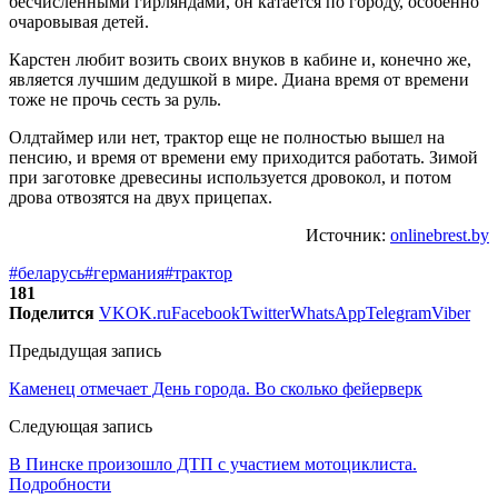
бесчисленными гирляндами, он катается по городу, особенно
очаровывая детей.
Карстен любит возить своих внуков в кабине и, конечно же,
является лучшим дедушкой в мире. Диана время от времени
тоже не прочь сесть за руль.
Олдтаймер или нет, трактор еще не полностью вышел на
пенсию, и время от времени ему приходится работать. Зимой
при заготовке древесины используется дровокол, и потом
дрова отвозятся на двух прицепах.
Источник:
onlinebrest.by
#беларусь
#германия
#трактор
181
Поделится
VK
OK.ru
Facebook
Twitter
WhatsApp
Telegram
Viber
Предыдущая запись
Каменец отмечает День города. Во сколько фейерверк
Следующая запись
В Пинске произошло ДТП с участием мотоциклиста.
Подробности