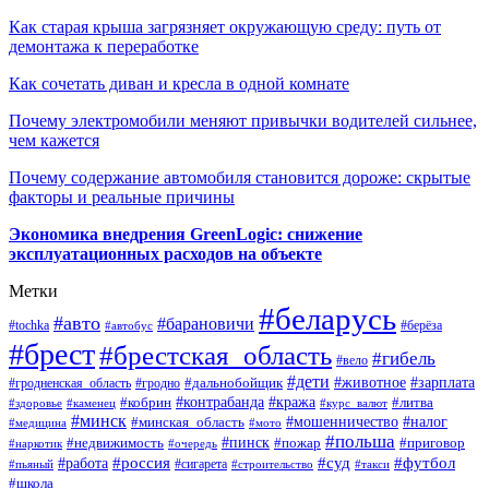
Как старая крыша загрязняет окружающую среду: путь от
демонтажа к переработке
Как сочетать диван и кресла в одной комнате
Почему электромобили меняют привычки водителей сильнее,
чем кажется
Почему содержание автомобиля становится дороже: скрытые
факторы и реальные причины
Экономика внедрения GreenLogic: снижение
эксплуатационных расходов на объекте
Метки
#беларусь
#авто
#барановичи
#берёза
#tochka
#автобус
#брест
#брестская_область
#гибель
#вело
#дети
#зарплата
#животное
#гродно
#дальнобойщик
#гродненская_область
#контрабанда
#кража
#литва
#кобрин
#здоровье
#каменец
#курс_валют
#минск
#минская_область
#мошенничество
#налог
#медицина
#мото
#польша
#пинск
#недвижимость
#пожар
#приговор
#наркотик
#очередь
#россия
#суд
#футбол
#работа
#сигарета
#пьяный
#строительство
#такси
#школа