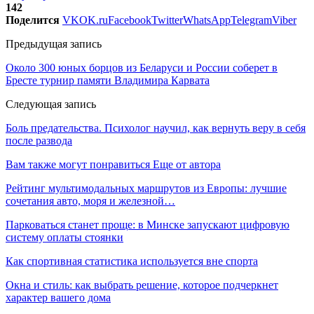
142
Поделится
VK
OK.ru
Facebook
Twitter
WhatsApp
Telegram
Viber
Предыдущая запись
Около 300 юных борцов из Беларуси и России соберет в
Бресте турнир памяти Владимира Карвата
Следующая запись
Боль предательства. Психолог научил, как вернуть веру в себя
после развода
Вам также могут понравиться
Еще от автора
Рейтинг мультимодальных маршрутов из Европы: лучшие
сочетания авто, моря и железной…
Парковаться станет проще: в Минске запускают цифровую
систему оплаты стоянки
Как спортивная статистика используется вне спорта
Окна и стиль: как выбрать решение, которое подчеркнет
характер вашего дома