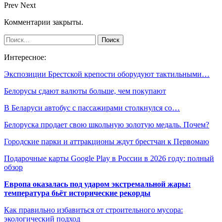
Prev
Next
Комментарии закрыты.
Интересное:
Экспозиции Брестской крепости оборудуют тактильными…
Белорусы сдают валюты больше, чем покупают
В Беларуси автобус с пассажирами столкнулся со…
Белоруска продает свою школьную золотую медаль. Почем?
Городские парки и аттракционы ждут брестчан к Первомаю
Подарочные карты Google Play в России в 2026 году: полный
обзор
Европа оказалась под ударом экстремальной жары:
температура бьёт исторические рекорды
Как правильно избавиться от строительного мусора:
экологический подход