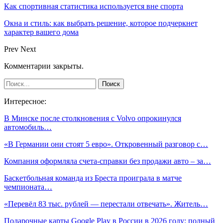
Как спортивная статистика используется вне спорта
Окна и стиль: как выбрать решение, которое подчеркнет
характер вашего дома
Prev
Next
Комментарии закрыты.
Интересное:
В Минске после столкновения с Volvo опрокинулся
автомобиль…
«В Германии они стоят 5 евро». Откровенный разговор с…
Компания оформляла счета-справки без продажи авто – за…
Баскетбольная команда из Бреста проиграла в матче
чемпионата…
«Перевёл 83 тыс. рублей — перестали отвечать». Житель…
Подарочные карты Google Play в России в 2026 году: полный