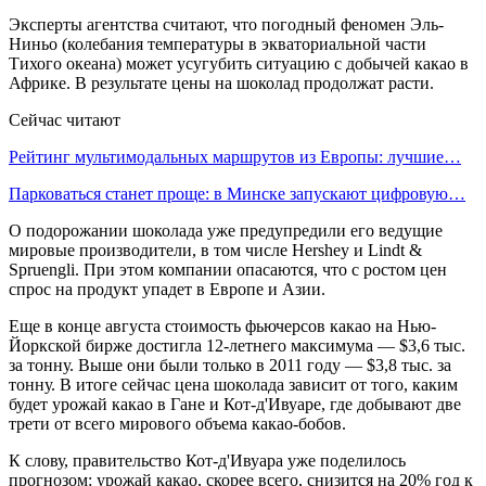
Эксперты агентства считают, что погодный феномен Эль-
Ниньо (колебания температуры в экваториальной части
Тихого океана) может усугубить ситуацию с добычей какао в
Африке. В результате цены на шоколад продолжат расти.
Сейчас читают
Рейтинг мультимодальных маршрутов из Европы: лучшие…
Парковаться станет проще: в Минске запускают цифровую…
О подорожании шоколада уже предупредили его ведущие
мировые производители, в том числе Hershey и Lindt &
Spruengli. При этом компании опасаются, что с ростом цен
спрос на продукт упадет в Европе и Азии.
Еще в конце августа стоимость фьючерсов какао на Нью-
Йоркской бирже достигла 12-летнего максимума — $3,6 тыс.
за тонну. Выше они были только в 2011 году — $3,8 тыс. за
тонну. В итоге сейчас цена шоколада зависит от того, каким
будет урожай какао в Гане и Кот-д'Ивуаре, где добывают две
трети от всего мирового объема какао-бобов.
К слову, правительство Кот-д'Ивуара уже поделилось
прогнозом: урожай какао, скорее всего, снизится на 20% год к