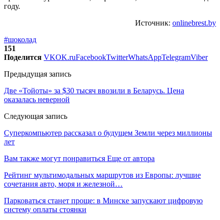
году.
Источник:
onlinebrest.by
#шоколад
151
Поделится
VK
OK.ru
Facebook
Twitter
WhatsApp
Telegram
Viber
Предыдущая запись
Две «Тойоты» за $30 тысяч ввозили в Беларусь. Цена
оказалась неверной
Следующая запись
Суперкомпьютер рассказал о будущем Земли через миллионы
лет
Вам также могут понравиться
Еще от автора
Рейтинг мультимодальных маршрутов из Европы: лучшие
сочетания авто, моря и железной…
Парковаться станет проще: в Минске запускают цифровую
систему оплаты стоянки