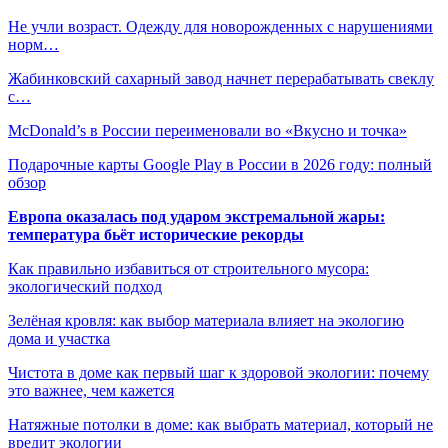
Не учли возраст. Одежду для новорожденных с нарушениями
норм…
Жабинковский сахарный завод начнет перерабатывать свеклу
с…
McDonald’s в России переименовали во «Вкусно и точка»
Подарочные карты Google Play в России в 2026 году: полный
обзор
Европа оказалась под ударом экстремальной жары:
температура бьёт исторические рекорды
Как правильно избавиться от строительного мусора:
экологический подход
Зелёная кровля: как выбор материала влияет на экологию
дома и участка
Чистота в доме как первый шаг к здоровой экологии: почему
это важнее, чем кажется
Натяжные потолки в доме: как выбрать материал, который не
вредит экологии