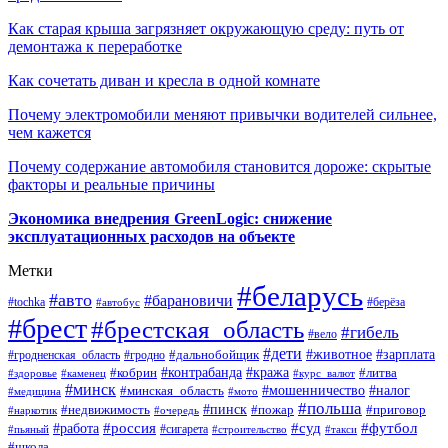
Как старая крыша загрязняет окружающую среду: путь от
демонтажа к переработке
Как сочетать диван и кресла в одной комнате
Почему электромобили меняют привычки водителей сильнее,
чем кажется
Почему содержание автомобиля становится дороже: скрытые
факторы и реальные причины
Экономика внедрения GreenLogic: снижение
эксплуатационных расходов на объекте
Метки
#беларусь
#авто
#барановичи
#берёза
#tochka
#автобус
#брест
#брестская_область
#гибель
#вело
#дети
#зарплата
#животное
#гродно
#дальнобойщик
#гродненская_область
#контрабанда
#кража
#литва
#кобрин
#здоровье
#каменец
#курс_валют
#минск
#минская_область
#мошенничество
#налог
#медицина
#мото
#польша
#пинск
#недвижимость
#пожар
#приговор
#наркотик
#очередь
#россия
#суд
#футбол
#работа
#сигарета
#пьяный
#строительство
#такси
#школа