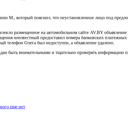
анин М., который пояснил, что неустановленное лицо под пред
влекло размещенное на автомобильном сайте AV.BY объявление 
ения неизвестный предоставил номера банковских платежных ка
й телефон Олега был недоступен, а объявление удалено.
ан быть внимательными и тщательно проверять информацию пере
ного еще нет