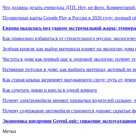
Что должны делать очевидцы ДТП. Нет, не фото. Комментари
Подарочные карты Google Play в России в 2026 году: полный о
Европа оказалась под ударом экстремальной жары: темпера
Как правильно избавиться от строительного мусора: экологиче
Зелёная кровля: как выбор материала влияет на экологию дома 
Чистота в доме как первый шаг к здоровой экологии: почему эт
Натяжные потолки в доме: как выбрать материал, который не в
Как старая крыша загрязняет окружающую среду: путь от демон
Как сочетать диван и кресла в одной комнате
Почему электромобили меняют привычки водителей сильнее, ч
Почему содержание автомобиля становится дороже: скрытые 
Экономика внедрения GreenLogic: снижение эксплуатационн
Метки