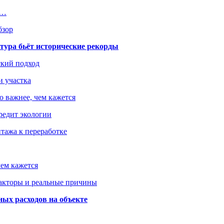
й…
бзор
тура бьёт исторические рекорды
ский подход
и участка
о важнее, чем кажется
редит экологии
тажа к переработке
ем кажется
факторы и реальные причины
ых расходов на объекте