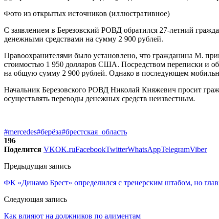
Фото из открытых источников (иллюстративное)
С заявлением в Березовский РОВД обратился 27-летний гражд
денежными средствами на сумму 2 900 рублей.
Правоохранителями было установлено, что гражданина М. при
стоимостью 1 950 долларов США. Посредством переписки и общ
на общую сумму 2 900 рублей. Однако в последующем мобильны
Начальник Березовского РОВД Николай Княжевич просит гражд
осуществлять переводы денежных средств неизвестным.
#mercedes
#берёза
#брестская_область
196
Поделится
VK
OK.ru
Facebook
Twitter
WhatsApp
Telegram
Viber
Предыдущая запись
ФК «Динамо Брест» определился с тренерским штабом, но глав
Следующая запись
Как влияют на должников по алиментам