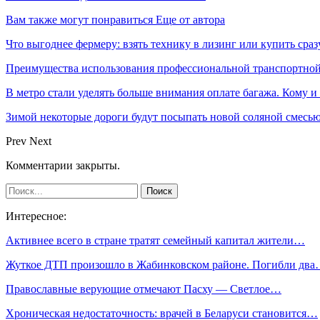
Вам также могут понравиться
Еще от автора
Что выгоднее фермеру: взять технику в лизинг или купить сраз
Преимущества использования профессиональной транспортной
В метро стали уделять больше внимания оплате багажа. Кому и
Зимой некоторые дороги будут посыпать новой соляной смесью.
Prev
Next
Комментарии закрыты.
Интересное:
Активнее всего в стране тратят семейный капитал жители…
Жуткое ДТП произошло в Жабинковском районе. Погибли дв
Православные верующие отмечают Пасху — Светлое…
Хроническая недостаточность: врачей в Беларуси становится…