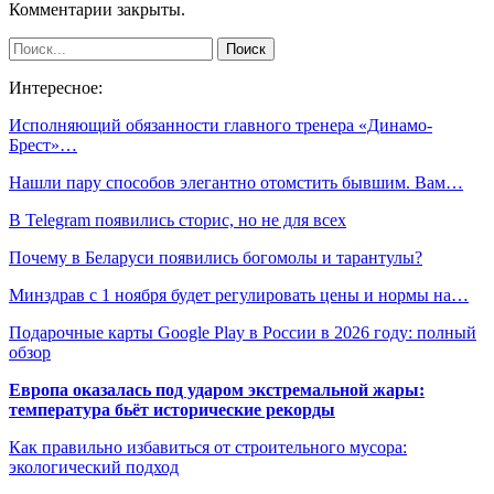
Комментарии закрыты.
Интересное:
Исполняющий обязанности главного тренера «Динамо-
Брест»…
Нашли пару способов элегантно отомстить бывшим. Вам…
В Telegram появились сторис, но не для всех
Почему в Беларуси появились богомолы и тарантулы?
Минздрав с 1 ноября будет регулировать цены и нормы на…
Подарочные карты Google Play в России в 2026 году: полный
обзор
Европа оказалась под ударом экстремальной жары:
температура бьёт исторические рекорды
Как правильно избавиться от строительного мусора:
экологический подход