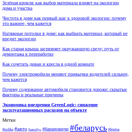
Зелёная кровля: как выбор материала влияет на экологию
дома и участка
Чистота в доме как первый шаг к здоровой экологии: почему
это важнее, чем кажется
Натяжные потолки в доме: как выбрать материал, который не
вредит экологии
Как старая крыша загрязняет окружающую среду: путь от
демонтажа к переработке
Как сочетать диван и кресла в одной комнате
Почему электромобили меняют привычки водителей сильнее,
чем кажется
Почему содержание автомобиля становится дороже: скрытые
факторы и реальные причины
Экономика внедрения GreenLogic: снижение
эксплуатационных расходов на объекте
Метки
#беларусь
#авто
#барановичи
#берёза
#tochka
#автобус