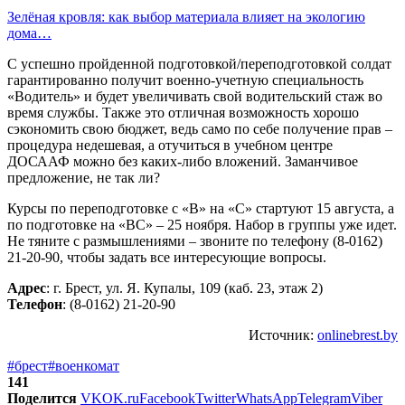
Зелёная кровля: как выбор материала влияет на экологию
дома…
С успешно пройденной подготовкой/переподготовкой солдат
гарантированно получит военно-учетную специальность
«Водитель» и будет увеличивать свой водительский стаж во
время службы. Также это отличная возможность хорошо
сэкономить свою бюджет, ведь само по себе получение прав –
процедура недешевая, а отучиться в учебном центре
ДОСААФ можно без каких-либо вложений. Заманчивое
предложение, не так ли?
Курсы по переподготовке с «В» на «С» стартуют 15 августа, а
по подготовке на «ВС» – 25 ноября. Набор в группы уже идет.
Не тяните с размышлениями – звоните по телефону (8-0162)
21-20-90, чтобы задать все интересующие вопросы.
Адрес
: г. Брест, ул. Я. Купалы, 109 (каб. 23, этаж 2)
Телефон
: (8-0162) 21-20-90
Источник:
onlinebrest.by
#брест
#военкомат
141
Поделится
VK
OK.ru
Facebook
Twitter
WhatsApp
Telegram
Viber