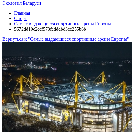
Экология Беларуси
Главная
Спорт
Самые выдающиеся спортивные арены Европы
5672dd10c2ccf573fedddbd3ee255b6b
Вернуться к "Самые выдающиеся спортивные арены Европы"