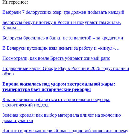
Интересное:
Выбрали 7 белорусских озер, где должен побывать каждый
Белорусы берут ипотеку в России и покупают там жилье.
Каким…
Белорусы бросились в банки не за валютой – за кредитами
В Беларуси кухонщик взял деньги за работу и «кинул»…
Посмотрели, как возле Бреста убирают озимый рапс
Подарочные карты Google Play в России в 2026 году: полный
обзор
Европа оказалась под ударом экстремальной жары:
температура бьёт исторические рекорды
Как правильно избавиться от строительного мусора:
экологический подход
Зелёная кровля: как выбор материала влияет на экологию
дома и участка
Чистота в доме как первый шаг к здоровой экологии: почему