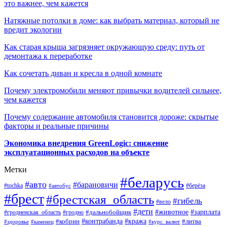
это важнее, чем кажется
Натяжные потолки в доме: как выбрать материал, который не
вредит экологии
Как старая крыша загрязняет окружающую среду: путь от
демонтажа к переработке
Как сочетать диван и кресла в одной комнате
Почему электромобили меняют привычки водителей сильнее,
чем кажется
Почему содержание автомобиля становится дороже: скрытые
факторы и реальные причины
Экономика внедрения GreenLogic: снижение
эксплуатационных расходов на объекте
Метки
#беларусь
#авто
#барановичи
#берёза
#tochka
#автобус
#брест
#брестская_область
#гибель
#вело
#дети
#зарплата
#животное
#гродно
#дальнобойщик
#гродненская_область
#контрабанда
#кража
#литва
#кобрин
#здоровье
#каменец
#курс_валют