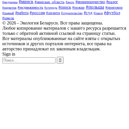
#минск
#минская_область
#мошенничество
#налог
#медицина
#мото
#польша
#пинск
#недвижимость
#пожар
#приговор
#наркотик
#очередь
#россия
#суд
#футбол
#работа
#сигарета
#пьяный
#строительство
#такси
#школа
© 2026 - Экология Беларуси. Все права защищены.
Любое копирование материалов с нашего ресурса разрешается
только с обратной активной ссылкой на страницу статьи.
Все материалы опубликованные на сайте взяты с открытых
источников и других порталов интернета, все права на
авторство принадлежат их законным владельцам.
Sign in