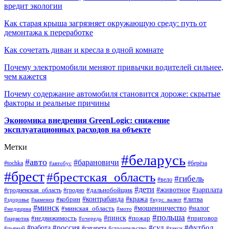
вредит экологии
Как старая крыша загрязняет окружающую среду: путь от
демонтажа к переработке
Как сочетать диван и кресла в одной комнате
Почему электромобили меняют привычки водителей сильнее,
чем кажется
Почему содержание автомобиля становится дороже: скрытые
факторы и реальные причины
Экономика внедрения GreenLogic: снижение
эксплуатационных расходов на объекте
Метки
#беларусь
#авто
#барановичи
#берёза
#tochka
#автобус
#брест
#брестская_область
#гибель
#вело
#дети
#зарплата
#животное
#гродно
#дальнобойщик
#гродненская_область
#контрабанда
#кража
#литва
#кобрин
#здоровье
#каменец
#курс_валют
#минск
#минская_область
#мошенничество
#налог
#медицина
#мото
#польша
#пинск
#недвижимость
#пожар
#приговор
#наркотик
#очередь
#россия
#суд
#футбол
#работа
#сигарета
#пьяный
#строительство
#такси