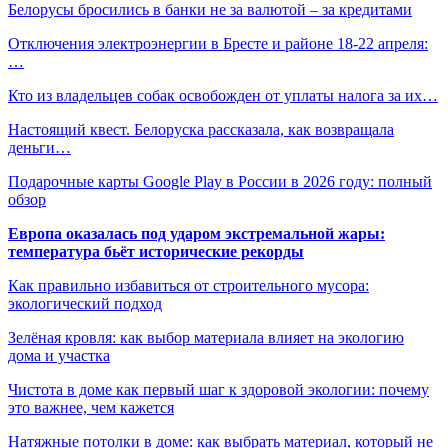
Белорусы бросились в банки не за валютой – за кредитами
Отключения электроэнергии в Бресте и районе 18-22 апреля:
…
Кто из владельцев собак освобожден от уплаты налога за их…
Настоящий квест. Белоруска рассказала, как возвращала
деньги…
Подарочные карты Google Play в России в 2026 году: полный
обзор
Европа оказалась под ударом экстремальной жары:
температура бьёт исторические рекорды
Как правильно избавиться от строительного мусора:
экологический подход
Зелёная кровля: как выбор материала влияет на экологию
дома и участка
Чистота в доме как первый шаг к здоровой экологии: почему
это важнее, чем кажется
Натяжные потолки в доме: как выбрать материал, который не