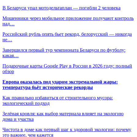
В Беларуси упал мотодельтаплан — погибли 2 человека
Мошенники через мобильное приложение получают контроль
над…
Российский рубль опять бьет рекорд, белорусский — никогда
не…
Завершился первый тур чемпионата Беларуси по футболу:
какая…
Подарочные карты Google Play в России в 2026 году: полный
обзор
Европа оказалась под ударом экстремальной жары:
температура бьёт исторические рекорды
Как правильно избавиться от строительного мусора:
экологический подход
Зелёная кровля: как выбор материала влияет на экологию
дома и участка
Чистота в доме как первый шаг к здоровой экологии: почему
это важнее, чем кажется