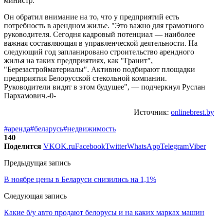
министр.
Он обратил внимание на то, что у предприятий есть
потребность в арендном жилье. "Это важно для грамотного
руководителя. Сегодня кадровый потенциал — наиболее
важная составляющая в управленческой деятельности. На
следующий год запланировано строительство арендного
жилья на таких предприятиях, как "Гранит",
"Березастройматериалы". Активно подбирают площадки
предприятия Белорусской стекольной компании.
Руководители видят в этом будущее", — подчеркнул Руслан
Пархамович.-0-
Источник:
onlinebrest.by
#аренда
#беларусь
#недвижимость
140
Поделится
VK
OK.ru
Facebook
Twitter
WhatsApp
Telegram
Viber
Предыдущая запись
В ноябре цены в Беларуси снизились на 1,1%
Следующая запись
Какие б/у авто продают белорусы и на каких марках машин