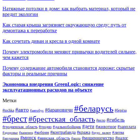
Натяжные потолки в доме: как выбрать материал, который не
вредит экологии
Как старая крыша загрязняет окружающую среду: путь от
демонтажа к переработке
Как сочетать диван и кресла в одной комнате
Почему электромобили меняют привычки водителей сильнее,
чем кажется
Почему содержание автомобиля становится дороже: скрытые
факторы и реальные причины
Экономика внедрения GreenLogic: снижение
эксплуатационных расходов на объекте
Метки
#беларусь
#авто
#барановичи
#берёза
#tochka
#автобус
#брест
#брестская_область
#гибель
#вело
#дети
#зарплата
#животное
#гродно
#дальнобойщик
#гродненская_область
#контрабанда
#кража
#литва
#кобрин
#здоровье
#каменец
#курс_валют
#минск
#минская_область
#мошенничество
#налог
#медицина
#мото