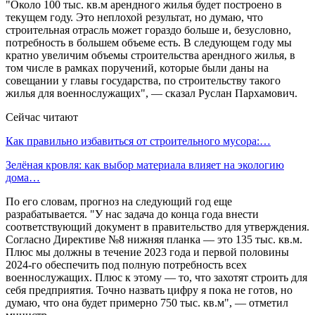
"Около 100 тыс. кв.м арендного жилья будет построено в
текущем году. Это неплохой результат, но думаю, что
строительная отрасль может гораздо больше и, безусловно,
потребность в большем объеме есть. В следующем году мы
кратно увеличим объемы строительства арендного жилья, в
том числе в рамках поручений, которые были даны на
совещании у главы государства, по строительству такого
жилья для военнослужащих", — сказал Руслан Пархамович.
Сейчас читают
Как правильно избавиться от строительного мусора:…
Зелёная кровля: как выбор материала влияет на экологию
дома…
По его словам, прогноз на следующий год еще
разрабатывается. "У нас задача до конца года внести
соответствующий документ в правительство для утверждения.
Согласно Директиве №8 нижняя планка — это 135 тыс. кв.м.
Плюс мы должны в течение 2023 года и первой половины
2024-го обеспечить под полную потребность всех
военнослужащих. Плюс к этому — то, что захотят строить для
себя предприятия. Точно назвать цифру я пока не готов, но
думаю, что она будет примерно 750 тыс. кв.м", — отметил