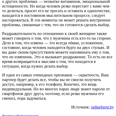
о других проблемах — нехватке витаминов, эмоциональной
истощенности. Но когда человек резко перестает с вами чем-
то делиться, просит его не трогать и оставить в одиночестве,
находится в постоянном мыслительном процессе, следует
насторожиться. В эти моменты он может решать внутренние
проблемы, связанные с тем, что он готовится сделать выбор.
Раздражительность по отношению к своей женщине также
может говорить о том, что у мужчины есть кто-то на стороне.
Дело в том, что измена — это всегда обман, усложнение,
состояние, когда человек находится будто на двух стульях. И
вы даже своим присутствием можете напоминать ему о том,
что он изменник. Это и вызывает раздражение. То есть он все
время возвращается к мыслям о том, что находится в
ситуации, когда нужно делать выбор.
И один из самых очевидных признаков — скрытность. Ваш
партнер будет делать все, чтобы вы не смогли получить
доступ, например, к его телефону. Конечно, это вещь
индивидуальная. Но во многих парах люди знают пароли от
смартфонов друг друга, поэтому, если резко мужчина его
сменил, пора задуматься.
Источник:
onlinebrest.by
#измена
#отношения