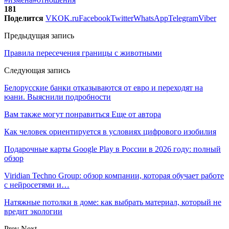
181
Поделится
VK
OK.ru
Facebook
Twitter
WhatsApp
Telegram
Viber
Предыдущая запись
Правила пересечения границы с животными
Следующая запись
Белорусские банки отказываются от евро и переходят на
юани. Выяснили подробности
Вам также могут понравиться
Еще от автора
Как человек ориентируется в условиях цифрового изобилия
Подарочные карты Google Play в России в 2026 году: полный
обзор
Viridian Techno Group: обзор компании, которая обучает работе
с нейросетями и…
Натяжные потолки в доме: как выбрать материал, который не
вредит экологии
Prev
Next