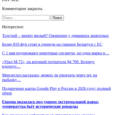
Комментарии закрыты.
Интересное:
Толстый – значит милый? Ожирение у домашних животных
Более 810 фур стоят в очереди на границе Беларуси с ЕС
С 1 мая подорожают некоторые сигареты, но одна марка и…
«Урал М-72», на который потратили $4 700. Белорус
вдохнул…
Минлесхоз рассказал, можно ли проехать через лес на
рыбалку…
Подарочные карты Google Play в России в 2026 году: полный
обзор
Европа оказалась под ударом экстремальной жары:
температура бьёт исторические рекорды