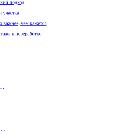
ский подход
и участка
о важнее, чем кажется
тажа к переработке
0…
и.…