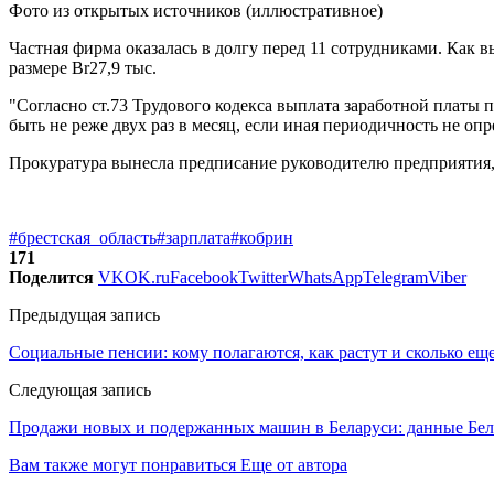
Фото из открытых источников (иллюстративное)
Частная фирма оказалась в долгу перед 11 сотрудниками. Как 
размере Br27,9 тыс.
"Согласно ст.73 Трудового кодекса выплата заработной платы
быть не реже двух раз в месяц, если иная периодичность не о
Прокуратура вынесла предписание руководителю предприятия,
#брестская_область
#зарплата
#кобрин
171
Поделится
VK
OK.ru
Facebook
Twitter
WhatsApp
Telegram
Viber
Предыдущая запись
Социальные пенсии: кому полагаются, как растут и сколько ещ
Следующая запись
Продажи новых и подержанных машин в Беларуси: данные Бел
Вам также могут понравиться
Еще от автора