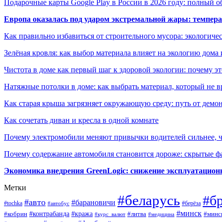
Подарочные карты Google Play в России в 2026 году: полный о
Европа оказалась под ударом экстремальной жары: темпера
Как правильно избавиться от строительного мусора: экологиче
Зелёная кровля: как выбор материала влияет на экологию дома 
Чистота в доме как первый шаг к здоровой экологии: почему эт
Натяжные потолки в доме: как выбрать материал, который не в
Как старая крыша загрязняет окружающую среду: путь от демон
Как сочетать диван и кресла в одной комнате
Почему электромобили меняют привычки водителей сильнее, ч
Почему содержание автомобиля становится дороже: скрытые 
Экономика внедрения GreenLogic: снижение эксплуатационн
Метки
#беларусь
#б
#авто
#барановичи
#берёза
#tochka
#автобус
#минск
#контрабанда
#кража
#литва
#минс
#кобрин
#курс_валют
#медицина