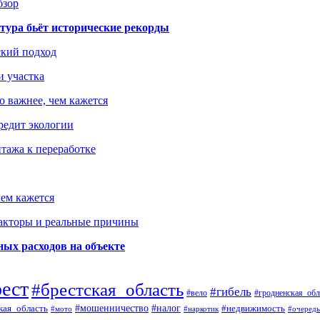
бзор
тура бьёт исторические рекорды
ский подход
и участка
о важнее, чем кажется
редит экологии
тажа к переработке
ем кажется
факторы и реальные причины
ых расходов на объекте
рест
#брестская_область
#гибель
#вело
#гродненская_обл
кая_область
#мошенничество
#налог
#недвижимость
#мото
#наркотик
#очередь