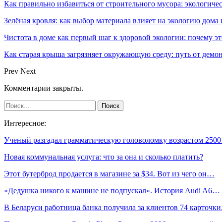
Как правильно избавиться от строительного мусора: экологиче
Зелёная кровля: как выбор материала влияет на экологию дома 
Чистота в доме как первый шаг к здоровой экологии: почему эт
Как старая крыша загрязняет окружающую среду: путь от демон
Prev
Next
Комментарии закрыты.
Интересное:
Ученый разгадал грамматическую головоломку возрастом 250
Новая коммунальная услуга: что за она и сколько платить?
Этот бутерброд продается в магазине за $34. Вот из чего он…
«Дедушка никого к машине не подпускал». История Audi A6…
В Беларуси работница банка получила за клиентов 74 карточк