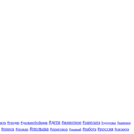
#дети
#зарплата
#животное
#гродно
#дальнобойщик
асть
#здоровье
#каменец
#польша
#пинск
#россия
#пожар
#работа
#приговор
#сигарета
#пьяный