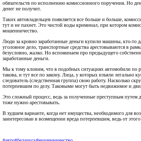
обязательств по исполнению комиссионного поручения. Но дене
денег не получит.
Таких автовладельцев появляется все больше и больше, комис
тут и не пахнет. Это чистой воды криминал, при котором коми
мошенничество.
Люди за кровно заработанные деньги купили машины, кто-то даж
уголовное дело, транспортные средства арестовываются в рамк
безусловно, жалко. Но вспоминаем про предыдущего собственн
заработанные деньги.
Мы к тому клоним, что в подобных ситуациях автомобили по р
такова, и тут все по закону. Лица, у которых изъяли легально
следователь (следственная группа) свою работу. Насколько ск
потерпевшим по делу. Таковыми могут быть недвижимое и движ
Это сложный процесс, ведь за полученные преступным путем д
тоже нужно арестовывать.
В худшем варианте, когда нет имущества, необходимого для во
заинтересован в возмещении вреда потерпевшим, ведь от этого 
#авто
#беларусь
#мошенничество