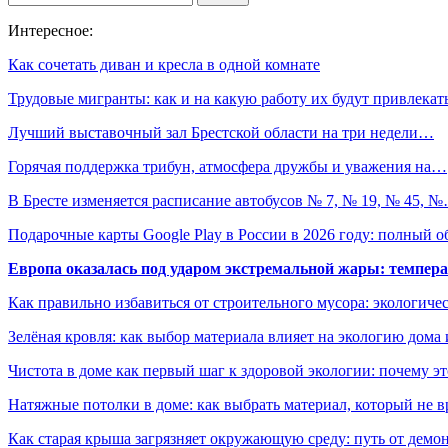
Интересное:
Как сочетать диван и кресла в одной комнате
Трудовые мигранты: как и на какую работу их будут привлека
Лучший выставочный зал Брестской области на три недели…
Горячая поддержка трибун, атмосфера дружбы и уважения на…
В Бресте изменяется расписание автобусов № 7, № 19, № 45, 
Подарочные карты Google Play в России в 2026 году: полный о
Европа оказалась под ударом экстремальной жары: темпера
Как правильно избавиться от строительного мусора: экологиче
Зелёная кровля: как выбор материала влияет на экологию дома 
Чистота в доме как первый шаг к здоровой экологии: почему эт
Натяжные потолки в доме: как выбрать материал, который не в
Как старая крыша загрязняет окружающую среду: путь от демон