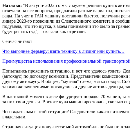
Наталья:
"В августе 2022-го мы с мужем решили купить автом
отвечали на все вопросы, предлагали разные варианты, пытая
рады. На учет в ГАИ машину поставили быстро, получили реги
январе 2023-го позвонили из Следственного комитета и сообщ
подумала, что это шутка, в моем понимании это было за грань
будет решать суд", – сказали как отрезали.
Сейчас читают
Что выгоднее фермеру: взять технику в лизинг или купить…
Преимущества использования профессиональной транспортн
Попытались прояснить ситуацию, и вот что удалось узнать. Д
(автохаус) по договору комиссии. Представители комиссионки 
другому автохаусу. В общем, "мутная" схема, мягко говоря. С
такими же заявлениями потянулись и другие автовладельцы, за
В настоящий момент в деле фигурирует порядка 70 машин, за 
за них свои деньги. В итоге куча машин арестована, сколько еще
Чего ждать нам в этой ситуации? Следователи как-то витиеват
владельцам.
Странная ситуация получается: мой автомобиль не был ни в за