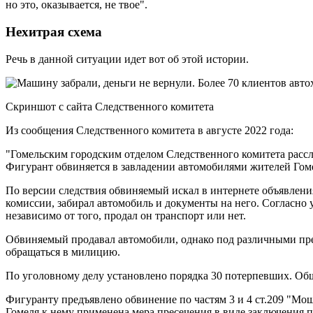
но это, оказывается, не твое".
Нехитрая схема
Речь в данной ситуации идет вот об этой истории.
Скриншот с сайта Следственного комитета
Из сообщения Следственного комитета в августе 2022 года:
"Гомельским городским отделом Следственного комитета расс
Фигурант обвиняется в завладении автомобилями жителей Гоме
По версии следствия обвиняемый искал в интернете объявлени
комиссии, забирал автомобиль и документы на него. Согласно 
независимо от того, продал он транспорт или нет.
Обвиняемый продавал автомобили, однако под различными пред
обращаться в милицию.
По уголовному делу установлено порядка 30 потерпевших. Об
Фигуранту предъявлено обвинение по частям 3 и 4 ст.209 "Мо
Гомеля к нему применена мера пресечения в виде заключения п