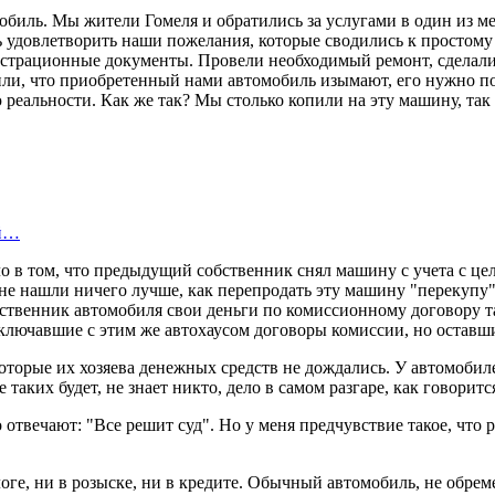
обиль. Мы жители Гомеля и обратились за услугами в один из 
сь удовлетворить наши пожелания, которые сводились к простом
страционные документы. Провели необходимый ремонт, сделали с
или, что приобретенный нами автомобиль изымают, его нужно по
ю реальности. Как же так? Мы столько копили на эту машину, та
ой…
ело в том, что предыдущий собственник снял машину с учета с ц
не нашли ничего лучше, как перепродать эту машину "перекупу"
обственник автомобиля свои деньги по комиссионному договору т
ключавшие с этим же автохаусом договоры комиссии, но оставшие
которые их хозяева денежных средств не дождались. У автомоби
 таких будет, не знает никто, дело в самом разгаре, как говоритс
о отвечают: "Все решит суд". Но у меня предчувствие такое, чт
логе, ни в розыске, ни в кредите. Обычный автомобиль, не обр