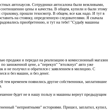
местных автохаусов. Сотрудники автосалона были вежливыми,
у соотношению цены и качества. В общем, купили и были этому
траховку, прошли техосмотр. В общем, все как надо. И тут в
ставить на стоянку, определенную следователями. Я сначала
к радовались приобретению, и тут на тебе! "Судьбу машины
елью продажи и передал на реализацию в комиссионный магазин
 по заниженной цене, а "перекуп" "втолкнул" авто уже
ак и не получил и обратился с заявлением в милицию. С
ся и без машин, и без денег.
лей тем временем появились другие собственники, заплатившие
я.
о решение будет не в нашу пользу и машины вернут предыдущим
емененный "неприятными" историями. Пришел, заплатил, купил,