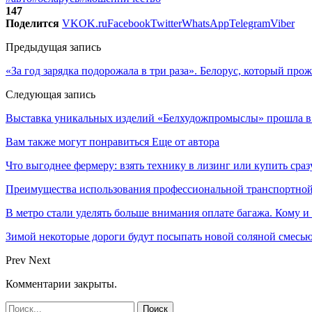
147
Поделится
VK
OK.ru
Facebook
Twitter
WhatsApp
Telegram
Viber
Предыдущая запись
«За год зарядка подорожала в три раза». Белорус, который про
Следующая запись
Выставка уникальных изделий «Белхудожпромыслы» прошла в
Вам также могут понравиться
Еще от автора
Что выгоднее фермеру: взять технику в лизинг или купить сраз
Преимущества использования профессиональной транспортной
В метро стали уделять больше внимания оплате багажа. Кому и
Зимой некоторые дороги будут посыпать новой соляной смесью.
Prev
Next
Комментарии закрыты.