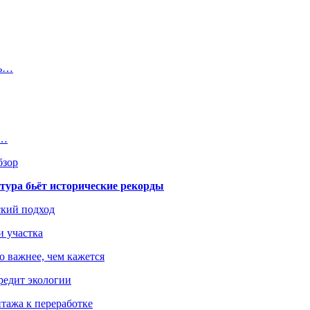
ть…
№…
бзор
тура бьёт исторические рекорды
ский подход
и участка
о важнее, чем кажется
редит экологии
тажа к переработке