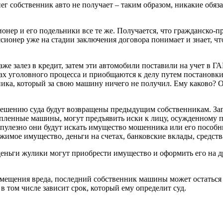
г собственник авто не получает – таким образом, никакие обяза
сионер и его подельники все те же. Получается, что гражданск
ссионер уже на стадии заключения договора понимает и знает, ч
е залез в кредит, затем эти автомобили поставили на учет в ГАИ
ах уголовного процесса и приобщаются к делу путем постановки
ика, который за свою машину ничего не получил. Ему каково? 
ешению суда будут возвращены предыдущим собственникам. Зага
 купленные машины, могут предъявить иски к лицу, осужденному 
рупулезно они будут искать имущество мошенника или его пособн
имое имущество, деньги на счетах, банковские вклады, средств
еньги жулики могут приобрести имущество и оформить его на д
змещения вреда, последний собственник машины может остаться н
в том числе зависит срок, который ему определит суд.