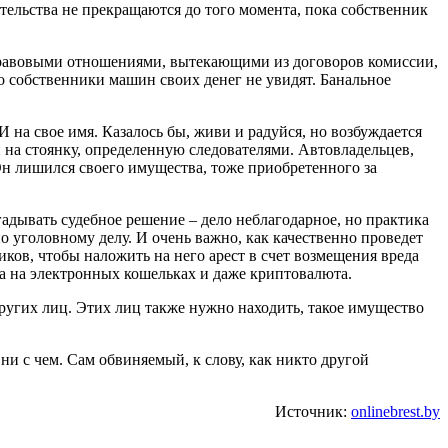
тельства не прекращаются до того момента, пока собственник
о-правовыми отношениями, вытекающими из договоров комиссии,
то собственники машин своих денег не увидят. Банальное
 на свое имя. Казалось бы, живи и радуйся, но возбуждается
 на стоянку, определенную следователями. Автовладельцев,
Он лишился своего имущества, тоже приобретенного за
дывать судебное решение – дело неблагодарное, но практика
по уголовному делу. И очень важно, как качественно проведет
иков, чтобы наложить на него арест в счет возмещения вреда
а на электронных кошельках и даже криптовалюта.
ругих лиц. Этих лиц также нужно находить, такое имущество
и с чем. Сам обвиняемый, к слову, как никто другой
Источник:
onlinebrest.by