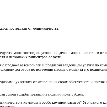
ледуется многоэпизодное уголовное дело о мошенничестве в о
ля и нескольких райцентров области.
я о продаже автомобилей и предлагал владельцам услуги по ко
условиям договора по истечении месяца с момента его подписан
логами уклонялся от исполнения своих обязательств и постоян
щая сумма ущерба превысила полмиллиона рублей.
шенничество в крупном и особо крупном размере" Уголовного ко
од стражу.