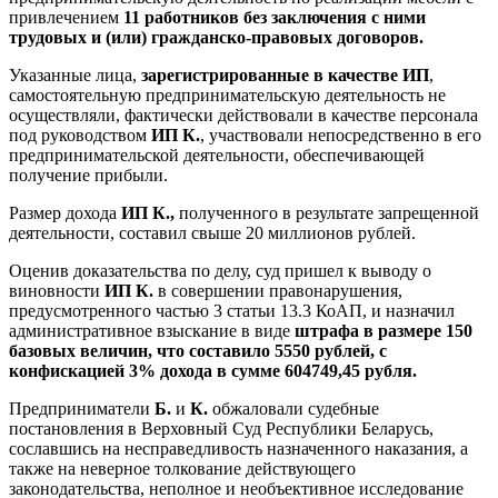
привлечением
11 работников без заключения с ними
трудовых и (или) гражданско-правовых договоров.
Указанные лица,
зарегистрированные в качестве ИП
,
самостоятельную предпринимательскую деятельность не
осуществляли, фактически действовали в качестве персонала
под руководством
ИП К.
, участвовали непосредственно в его
предпринимательской деятельности, обеспечивающей
получение прибыли.
Размер дохода
ИП К.,
полученного в результате запрещенной
деятельности, составил свыше 20 миллионов рублей.
Оценив доказательства по делу, суд пришел к выводу о
виновности
ИП К.
в совершении правонарушения,
предусмотренного частью 3 статьи 13.3 КоАП, и назначил
административное взыскание в виде
штрафа в размере 150
базовых величин, что составило 5550 рублей, с
конфискацией 3% дохода в сумме 604749,45 рубля.
Предприниматели
Б.
и
К.
обжаловали судебные
постановления в Верховный Суд Республики Беларусь,
сославшись на несправедливость назначенного наказания, а
также на неверное толкование действующего
законодательства, неполное и необъективное исследование