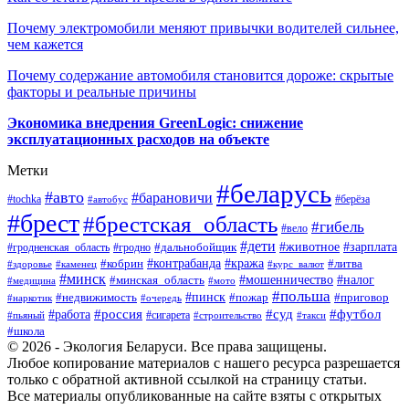
Почему электромобили меняют привычки водителей сильнее,
чем кажется
Почему содержание автомобиля становится дороже: скрытые
факторы и реальные причины
Экономика внедрения GreenLogic: снижение
эксплуатационных расходов на объекте
Метки
#беларусь
#авто
#барановичи
#берёза
#tochka
#автобус
#брест
#брестская_область
#гибель
#вело
#дети
#зарплата
#животное
#гродно
#дальнобойщик
#гродненская_область
#контрабанда
#кража
#литва
#кобрин
#здоровье
#каменец
#курс_валют
#минск
#минская_область
#мошенничество
#налог
#медицина
#мото
#польша
#пинск
#недвижимость
#пожар
#приговор
#наркотик
#очередь
#россия
#суд
#футбол
#работа
#сигарета
#пьяный
#строительство
#такси
#школа
© 2026 - Экология Беларуси. Все права защищены.
Любое копирование материалов с нашего ресурса разрешается
только с обратной активной ссылкой на страницу статьи.
Все материалы опубликованные на сайте взяты с открытых