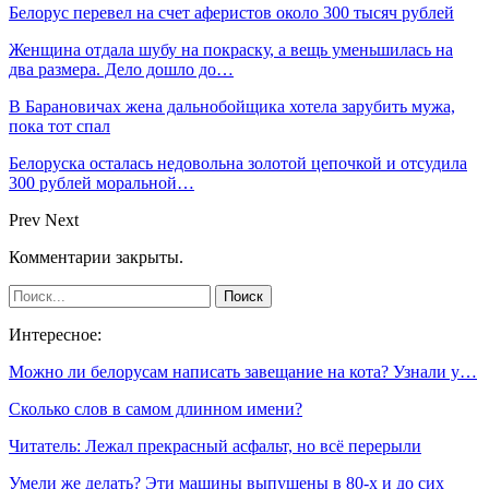
Белорус перевел на счет аферистов около 300 тысяч рублей
Женщина отдала шубу на покраску, а вещь уменьшилась на
два размера. Дело дошло до…
В Барановичах жена дальнобойщика хотела зарубить мужа,
пока тот спал
Белоруска осталась недовольна золотой цепочкой и отсудила
300 рублей моральной…
Prev
Next
Комментарии закрыты.
Интересное:
Можно ли белорусам написать завещание на кота? Узнали у…
Сколько слов в самом длинном имени?
Читатель: Лежал прекрасный асфальт, но всё перерыли
Умели же делать? Эти машины выпущены в 80-х и до сих