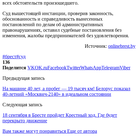
всех обстоятельств произошедшего.
Суд вышестоящей инстанции, проверив законность,
обоснованность и справедливость вынесенных
постановлений по делам об административных
правонарушениях, оставил судебные постановления без
изменения, жалобы предпринимателей без удовлетворения.
Источник:
onlinebrest.by
#брест
#суд
136
Поделится
VK
OK.ru
Facebook
Twitter
WhatsApp
Telegram
Viber
Предыдущая запись
На машине 40 лет, а пробег — 19 тысяч км! Белорус показал
40-летний «Москвич-2140» в идеальном состоянии
Следующая запись
18 сентября в Бресте пройдет Крестный ход. Где будет
перекрыто движение
Вам также могут понравиться
Еще от автора