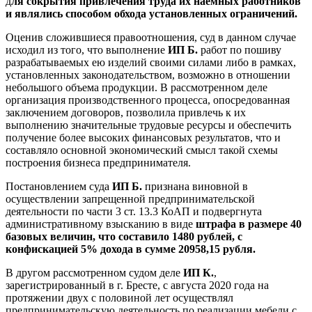
д
ля сокрытия привлечения труда их наемных работников
и являлись способом обхода установленных ограничений.
Оценив сложившиеся правоотношения, суд в данном случае
исходил из того, что выполнение
ИП Б.
работ по пошиву
разрабатываемых ею изделий своими силами либо в рамках,
установленных законодательством, возможно в отношении
небольшого объема продукции. В рассмотренном деле
организация производственного процесса, опосредованная
заключением договоров, позволила привлечь к их
выполнению значительные трудовые ресурсы и обеспечить
получение более высоких финансовых результатов, что и
составляло основной экономический смысл такой схемы
построения бизнеса предпринимателя.
Постановлением суда
ИП Б.
признана виновной в
осуществлении запрещенной предпринимательской
деятельности по части 3 ст. 13.3 КоАП и подвергнута
административному взысканию в виде
штрафа в размере 40
базовых величин, что составило 1480 рублей, с
конфискацией 5% дохода в сумме 20958,15 рубля.
В другом рассмотренном судом деле
ИП К.
,
зарегистрированный в г. Бресте, с августа 2020 года на
протяжении двух с половиной лет осуществлял
предпринимательскую деятельность по реализации мебели с