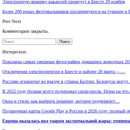
Электронную ярмарку вакансий проведут в Бресте 29 ноября
Более 200 юных фехтовальщиков посоревнуются на турнире в 
Prev
Next
Комментарии закрыты.
Интересное:
Показаны самые смешные фотографии домашних животных 2
Отключения электроэнергии в Бресте и районе 28 марта —…
Россиян ограничат во въезде в страны Балтии. Белорусы могу
В 2022 году больше всего подорожал сахар-песок. Цены на чт
Окна и стиль: как выбрать решение, которое подчеркнет…
Подарочные карты Google Play в России в 2026 году: полный о
Европа оказалась под ударом экстремальной жары: темпера