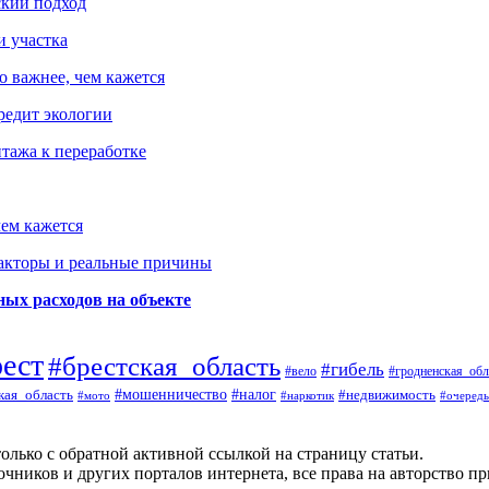
ский подход
и участка
о важнее, чем кажется
редит экологии
тажа к переработке
ем кажется
факторы и реальные причины
ых расходов на объекте
рест
#брестская_область
#гибель
#вело
#гродненская_обл
кая_область
#мошенничество
#налог
#недвижимость
#мото
#наркотик
#очередь
олько с обратной активной ссылкой на страницу статьи.
чников и других порталов интернета, все права на авторство п