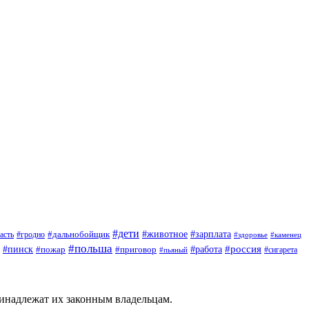
#дети
#зарплата
#животное
#гродно
#дальнобойщик
асть
#здоровье
#каменец
#польша
#пинск
#россия
#пожар
#работа
#приговор
#сигарета
#пьяный
ринадлежат их законным владельцам.