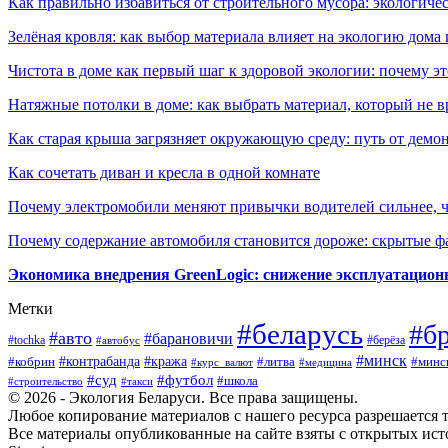
Как правильно избавиться от строительного мусора: экологиче
Зелёная кровля: как выбор материала влияет на экологию дома 
Чистота в доме как первый шаг к здоровой экологии: почему эт
Натяжные потолки в доме: как выбрать материал, который не в
Как старая крыша загрязняет окружающую среду: путь от демон
Как сочетать диван и кресла в одной комнате
Почему электромобили меняют привычки водителей сильнее, ч
Почему содержание автомобиля становится дороже: скрытые 
Экономика внедрения GreenLogic: снижение эксплуатационн
Метки
#беларусь
#б
#авто
#барановичи
#берёза
#tochka
#автобус
#минск
#контрабанда
#кража
#литва
#минс
#кобрин
#курс_валют
#медицина
#суд
#футбол
#школа
#строительство
#такси
© 2026 - Экология Беларуси. Все права защищены.
Любое копирование материалов с нашего ресурса разрешается т
Все материалы опубликованные на сайте взяты с открытых исто