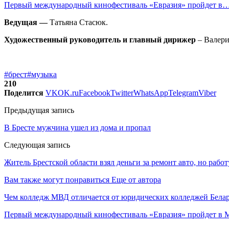
Первый международный кинофестиваль «Евразия» пройдет в
Ведущая —
Татьяна Стасюк.
Художественный руководитель и главный дирижер
– Валери
#брест
#музыка
210
Поделится
VK
OK.ru
Facebook
Twitter
WhatsApp
Telegram
Viber
Предыдущая запись
В Бресте мужчина ушел из дома и пропал
Следующая запись
Житель Брестской области взял деньги за ремонт авто, но рабо
Вам также могут понравиться
Еще от автора
Чем колледж МВД отличается от юридических колледжей Бела
Первый международный кинофестиваль «Евразия» пройдет в Мо