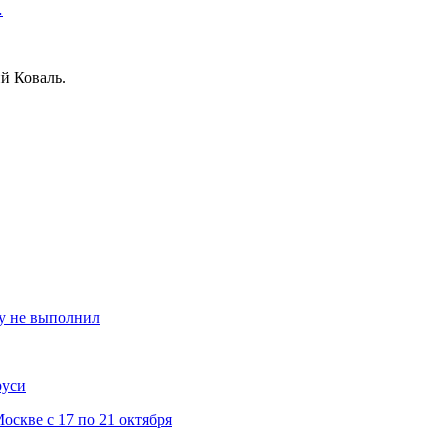
…
й Коваль.
ту не выполнил
руси
скве с 17 по 21 октября