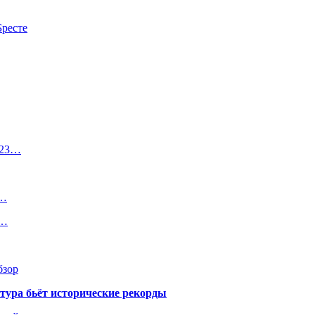
Бресте
023…
т…
о…
бзор
тура бьёт исторические рекорды