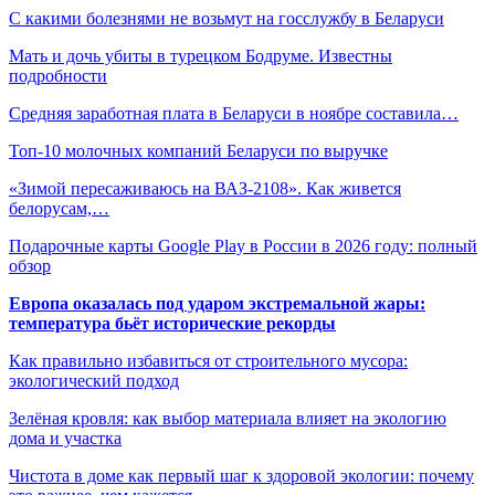
С какими болезнями не возьмут на госслужбу в Беларуси
Мать и дочь убиты в турецком Бодруме. Известны
подробности
Средняя заработная плата в Беларуси в ноябре составила…
Топ-10 молочных компаний Беларуси по выручке
«Зимой пересаживаюсь на ВАЗ-2108». Как живется
белорусам,…
Подарочные карты Google Play в России в 2026 году: полный
обзор
Европа оказалась под ударом экстремальной жары:
температура бьёт исторические рекорды
Как правильно избавиться от строительного мусора:
экологический подход
Зелёная кровля: как выбор материала влияет на экологию
дома и участка
Чистота в доме как первый шаг к здоровой экологии: почему