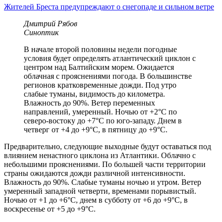
Жителей Бреста предупреждают о снегопаде и сильном ветре
Дмитрий Рябов
Синоптик
В начале второй половины недели погодные
условия будет определять атлантический циклон с
центром над Балтийским морем. Ожидается
облачная с прояснениями погода. В большинстве
регионов кратковременные дожди. Под утро
слабые туманы, видимость до километра.
Влажность до 90%. Ветер переменных
направлений, умеренный. Ночью от +2°C по
северо-востоку до +7°C по юго-западу. Днем в
четверг от +4 до +9°C, в пятницу до +9°C.
Предварительно, следующие выходные будут оставаться под
влиянием ненастного циклона из Атлантики. Облачно с
небольшими прояснениями. По большей части территории
страны ожидаются дожди различной интенсивности.
Влажность до 90%. Слабые туманы ночью и утром. Ветер
умеренный западной четверти, временами порывистый.
Ночью от +1 до +6°C, днем в субботу от +6 до +9°C, в
воскресенье от +5 до +9°C.