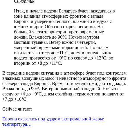
Синоптик
Итак, в начале недели Беларусь будет находиться в
зоне влияния атмосферных фронтов с запада
Европы и умеренно теплого, влажного воздуха с
южных широт. Облачно с прояснениями. На
большей части территории кратковременные
дожди. Влажность до 90%. Ночью и утром
местами туманы. Ветер южной четверти,
умеренный, временами порывистый. По ночам
ожидается – от +6 до +11°C, днем в понедельник
воздух прогреется от +9°C по северу до +12°C, во
вторник от +8 до +11°C.
В середине недели ситуация в атмосфере будет под контролем
влажных воздушных масс и ненастного атмосферного фронта
с северо-запада Европы. Время от времени ожидаются дожди.
Влажность до 90%. Ветер порывистый западный. Ночью в
среду от +4 до +9°C, днем столбики термометров покажут от
+7 до +10°C.
Сейчас читают
Европа оказалась под ударом экстремальной жары:
температура…