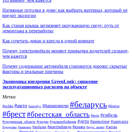
это важнее, чем кажется
Натяжные потолки в доме: как выбрать материал, который не
вредит экологии
Как старая крыша загрязняет окружающую среду: путь от
демонтажа к переработке
Как сочетать диван и кресла в одной комнате
Почему электромобили меняют привычки водителей сильнее,
чем кажется
Почему содержание автомобиля становится дороже: скрытые
факторы и реальные причины
Экономика внедрения GreenLogic: снижение
эксплуатационных расходов на объекте
Метки
#беларусь
#авто
#барановичи
#берёза
#tochka
#автобус
#брест
#брестская_область
#гибель
#вело
#дети
#зарплата
#животное
#гродно
#дальнобойщик
#гродненская_область
#контрабанда
#кража
#литва
#кобрин
#здоровье
#каменец
#курс_валют
#минск