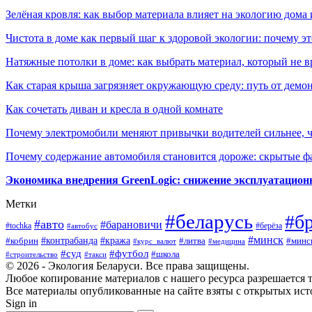
Зелёная кровля: как выбор материала влияет на экологию дома 
Чистота в доме как первый шаг к здоровой экологии: почему эт
Натяжные потолки в доме: как выбрать материал, который не в
Как старая крыша загрязняет окружающую среду: путь от демон
Как сочетать диван и кресла в одной комнате
Почему электромобили меняют привычки водителей сильнее, ч
Почему содержание автомобиля становится дороже: скрытые 
Экономика внедрения GreenLogic: снижение эксплуатационн
Метки
#беларусь
#б
#авто
#барановичи
#берёза
#tochka
#автобус
#минск
#контрабанда
#кража
#литва
#минс
#кобрин
#курс_валют
#медицина
#суд
#футбол
#школа
#строительство
#такси
© 2026 - Экология Беларуси. Все права защищены.
Любое копирование материалов с нашего ресурса разрешается т
Все материалы опубликованные на сайте взяты с открытых исто
Sign in