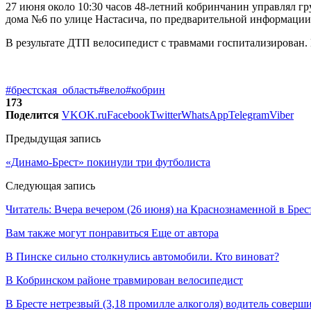
27 июня около 10:30 часов 48-летний кобринчанин управлял 
дома №6 по улице Настасича, по предварительной информации,
В результате ДТП велосипедист с травмами госпитализирован.
#брестская_область
#вело
#кобрин
173
Поделится
VK
OK.ru
Facebook
Twitter
WhatsApp
Telegram
Viber
Предыдущая запись
«Динамо-Брест» покинули три футболиста
Следующая запись
Читатель: Вчера вечером (26 июня) на Краснознаменной в Бре
Вам также могут понравиться
Еще от автора
В Пинске сильно столкнулись автомобили. Кто виноват?
В Кобринском районе травмирован велосипедист
В Бресте нетрезвый (3,18 промилле алкоголя) водитель совер