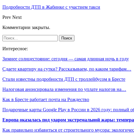
Подробности ДТП в Жабинке с участием такси
Prev
Next
Комментарии закрыты.
Интересное:
Зимнее солнцестояние: сегодня — самая длинная ночь в году
Сдаете квартиру на сутки? Рассказываем, по каким тарифам…
Стали известны подробности ДТП с троллейбусом в Бресте
Налоговая анонсировала изменения по уплате налогов на…
Как в Бресте работает почта на Рождество
Подарочные карты Google Play в России в 2026 году: полный о
Европа оказалась под ударом экстремальной жары: темпера
Как правильно избавиться от строительного мусора: экологиче