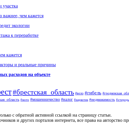
и участка
о важнее, чем кажется
редит экологии
тажа к переработке
ем кажется
факторы и реальные причины
ых расходов на объекте
рест
#брестская_область
#гибель
#вело
#гродненская_обл
кая_область
#мошенничество
#налог
#недвижимость
#мото
#наркотик
#очередь
олько с обратной активной ссылкой на страницу статьи.
чников и других порталов интернета, все права на авторство п