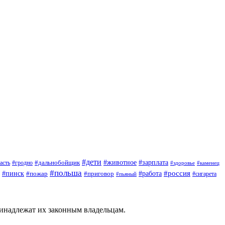
#дети
#зарплата
#животное
#гродно
#дальнобойщик
асть
#здоровье
#каменец
#польша
#пинск
#россия
#пожар
#работа
#приговор
#сигарета
#пьяный
ринадлежат их законным владельцам.