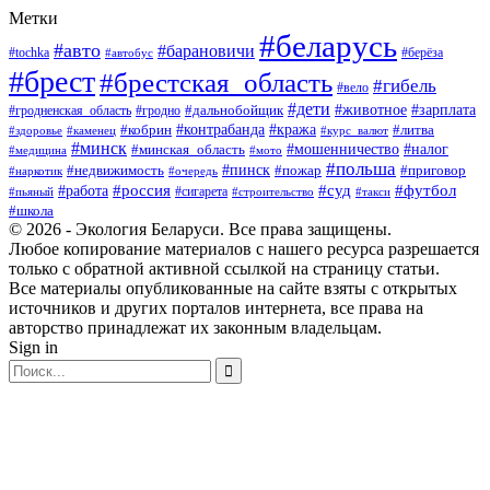
Метки
#беларусь
#авто
#барановичи
#берёза
#tochka
#автобус
#брест
#брестская_область
#гибель
#вело
#дети
#зарплата
#животное
#гродно
#дальнобойщик
#гродненская_область
#контрабанда
#кража
#литва
#кобрин
#здоровье
#каменец
#курс_валют
#минск
#минская_область
#мошенничество
#налог
#медицина
#мото
#польша
#пинск
#недвижимость
#пожар
#приговор
#наркотик
#очередь
#россия
#суд
#футбол
#работа
#сигарета
#пьяный
#строительство
#такси
#школа
© 2026 - Экология Беларуси. Все права защищены.
Любое копирование материалов с нашего ресурса разрешается
только с обратной активной ссылкой на страницу статьи.
Все материалы опубликованные на сайте взяты с открытых
источников и других порталов интернета, все права на
авторство принадлежат их законным владельцам.
Sign in