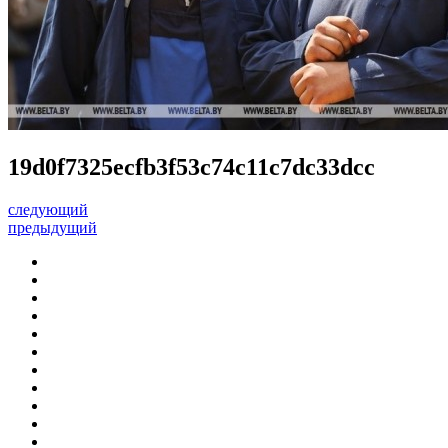
19d0f7325ecfb3f53c74c11c7dc33dcc
следующий
предыдущий