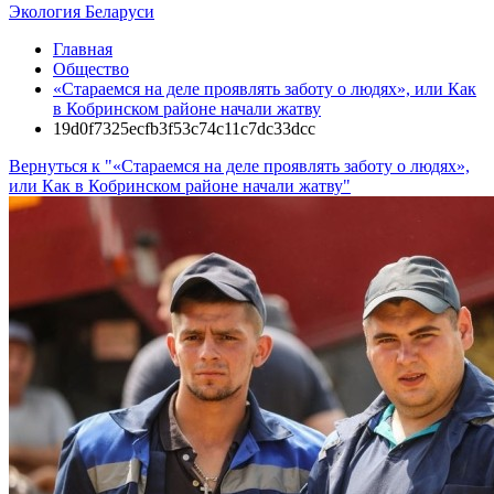
Экология Беларуси
Главная
Общество
«Стараемся на деле проявлять заботу о людях», или Как
в Кобринском районе начали жатву
19d0f7325ecfb3f53c74c11c7dc33dcc
Вернуться к "«Стараемся на деле проявлять заботу о людях»,
или Как в Кобринском районе начали жатву"