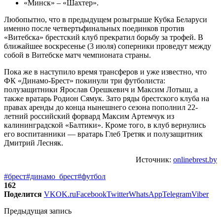
«Минск» – «Шахтер».
Любопытно, что в предыдущем розыгрыше Кубка Беларуси
именно после четвертьфинальных поединков против
«Витебска» брестский клуб прекратил борьбу за трофей. В
ближайшее воскресенье (3 июля) соперники проведут между
собой в Витебске матч чемпионата страны.
Пока же в наступило время трансферов и уже известно, что
ФК «Динамо-Брест» покинули три футболиста:
полузащитники Ярослав Орешкевич и Максим Лотыш, а
также вратарь Родион Сямук. Зато ряды брестского клуба на
правах аренды до конца нынешнего сезона пополнил 22-
летний российский форвард Максим Артемчук из
калининградской «‎Балтики». Кроме того, в клуб вернулись
его воспитанники — вратарь Глеб Третяк и полузащитник
Дмитрий Лесняк.
Источник:
onlinebrest.by
#брест
#динамо_брест
#футбол
162
Поделится
VK
OK.ru
Facebook
Twitter
WhatsApp
Telegram
Viber
Предыдущая запись