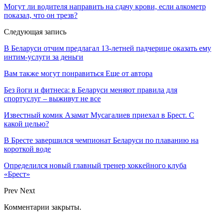
Могут ли водителя направить на сдачу крови, если алкометр
показал, что он трезв?
Следующая запись
В Беларуси отчим предлагал 13-летней падчерице оказать ему
интим-услуги за деньги
Вам также могут понравиться
Еще от автора
Без йоги и фитнеса: в Беларуси меняют правила для
спортуслуг – выживут не все
Известный комик Азамат Мусагалиев приехал в Брест. С
какой целью?
В Бресте завершился чемпионат Беларуси по плаванию на
короткой воде
Определился новый главный тренер хоккейного клуба
«Брест»
Prev
Next
Комментарии закрыты.