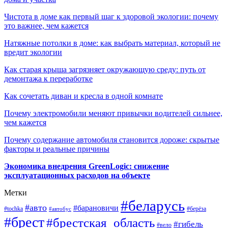
Чистота в доме как первый шаг к здоровой экологии: почему
это важнее, чем кажется
Натяжные потолки в доме: как выбрать материал, который не
вредит экологии
Как старая крыша загрязняет окружающую среду: путь от
демонтажа к переработке
Как сочетать диван и кресла в одной комнате
Почему электромобили меняют привычки водителей сильнее,
чем кажется
Почему содержание автомобиля становится дороже: скрытые
факторы и реальные причины
Экономика внедрения GreenLogic: снижение
эксплуатационных расходов на объекте
Метки
#беларусь
#авто
#барановичи
#берёза
#tochka
#автобус
#брест
#брестская_область
#гибель
#вело