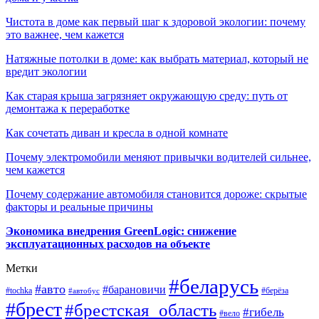
Чистота в доме как первый шаг к здоровой экологии: почему
это важнее, чем кажется
Натяжные потолки в доме: как выбрать материал, который не
вредит экологии
Как старая крыша загрязняет окружающую среду: путь от
демонтажа к переработке
Как сочетать диван и кресла в одной комнате
Почему электромобили меняют привычки водителей сильнее,
чем кажется
Почему содержание автомобиля становится дороже: скрытые
факторы и реальные причины
Экономика внедрения GreenLogic: снижение
эксплуатационных расходов на объекте
Метки
#беларусь
#авто
#барановичи
#берёза
#tochka
#автобус
#брест
#брестская_область
#гибель
#вело