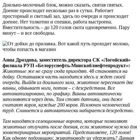
Доильно-молочный блок, можно сказать, святая святых.
Доение происходит несколько раз в сутки. Работает
просторный и светлый зал, здесь по очереди и происходит
доение. Нет толкотни и спешки, работа выстроена.
Вместительность – до 120 голов скота одновременно. Пару
минут – и все свободны.
Анна Дроздова, заместитель директора СК «Логойский»
филиала РУП «Белоруснефть-Минскоблнефтепродукт»:
Животные же не сразу сюда приходят. 48 становятся на
дойку. Оставшаяся часть находится здесь и ждет своей
очереди. Выйдя из доильного зала, животное пересекает две
ванны, обмывает ноги, потом – с дезсредством. Все
автоматизировано, по графику. Ванны автоматически
заполняются через день. Там стоят датчики, они даже
считают коров, каждые 200 коров. Исключен человеческий
труд. Сливается и автоматически набирается дезсредство.
Там находятся селекционные ворота, которые позволяют
животных отлучать после доения, если животное нужно для
зооветеринарных мероприятий. Представляете, 120 голов!
Как одному подгонщику, животноводу их удержать? Данная