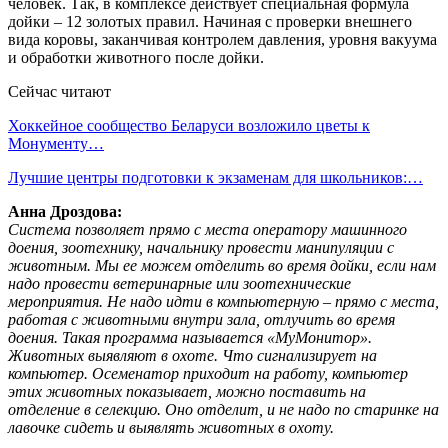
человек. Так, в комплексе действует специальная формула
дойки – 12 золотых правил. Начиная с проверки внешнего
вида коровы, заканчивая контролем давления, уровня вакуума
и обработки животного после дойки.
Сейчас читают
Хоккейное сообщество Беларуси возложило цветы к
Монументу…
Лучшие центры подготовки к экзаменам для школьников:…
Анна Дроздова:
Система позволяет прямо с места оператору машинного
доения, зоотехнику, начальнику провести манипуляции с
животным. Мы ее можем отделить во время дойки, если нам
надо провести ветеринарные или зоотехнические
мероприятия. Не надо идти в компьютерную – прямо с места,
работая с животными внутри зала, отлучить во время
доения. Такая программа называется «МуМонитор».
Животных выявляют в охоте. Что сигнализирует на
компьютер. Осеменатор приходит на работу, компьютер
этих животных показывает, можно поставить на
отделение в селекцию. Оно отделит, и не надо по старинке на
лавочке сидеть и выявлять животных в охоту.