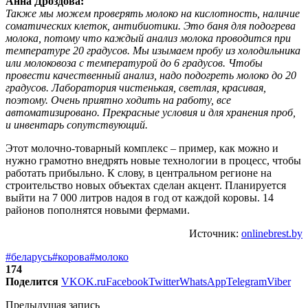
Анна Дроздова:
Также мы можем проверять молоко на кислотность, наличие
соматических клеток, антибиотики. Это баня для подогрева
молока, потому что каждый анализ молока проводится при
температуре 20 градусов. Мы изымаем пробу из холодильника
или молоковоза с температурой до 6 градусов. Чтобы
провести качественный анализ, надо подогреть молоко до 20
градусов. Лаборатория чистенькая, светлая, красивая,
поэтому. Очень приятно ходить на работу, все
автоматизировано. Прекрасные условия и для хранения проб,
и инвентарь сопутствующий.
Этот молочно-товарный комплекс – пример, как можно и
нужно грамотно внедрять новые технологии в процесс, чтобы
работать прибыльно. К слову, в центральном регионе на
строительство новых объектах сделан акцент. Планируется
выйти на 7 000 литров надоя в год от каждой коровы. 14
районов пополнятся новыми фермами.
Источник:
onlinebrest.by
#беларусь
#корова
#молоко
174
Поделится
VK
OK.ru
Facebook
Twitter
WhatsApp
Telegram
Viber
Предыдущая запись