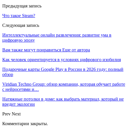
Предыдущая запись
Что такое Steam?
Следующая запись
Интеллектуальные онлайн развлечения: развитие ума в
цифровую эпоху
Вам также могут понравиться
Еще от автора
Как человек ориентируется в условиях цифрового изобилия
Подарочные карты Google Play в России в 2026 году: полный
обзор
Viridian Techno Group: обзор компании, которая обучает работе
с нейросетями и…
Натяжные потолки в доме: как выбрать материал, который не
вредит экологии
Prev
Next
Комментарии закрыты.