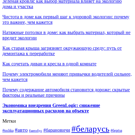
Зелёная кровля: как выбор материала влияет на экологию
дома и участка
Чистота в доме как первый шаг к здоровой экологии: почему
это важнее, чем кажется
Натяжные потолки в доме: как выбрать материал, который не
вредит экологии
Как старая крыша загрязняет окружающую среду: путь от
демонтажа к переработке
Как сочетать диван и кресла в одной комнате
Почему электромобили меняют привычки водителей сильнее,
чем кажется
Почему содержание автомобиля становится дороже: скрытые
факторы и реальные причины
Экономика внедрения GreenLogic: снижение
эксплуатационных расходов на объекте
Метки
#беларусь
#авто
#барановичи
#берёза
#tochka
#автобус