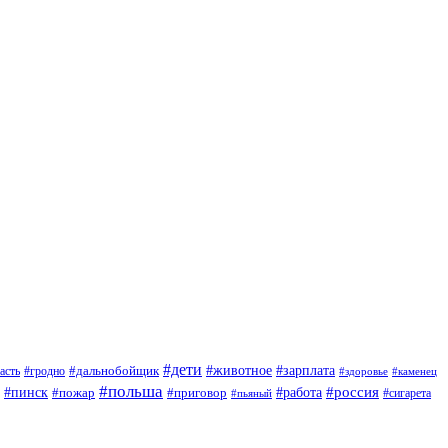
#дети
#зарплата
#животное
#гродно
#дальнобойщик
асть
#здоровье
#каменец
#польша
#пинск
#россия
#пожар
#работа
#приговор
#сигарета
#пьяный