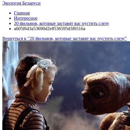
Экология Беларуси
Главная
Интересное
20 фильмов, которые заставят вас пустить слезу
a605f643a53690d2e8536595d3f6516a
Вернуться к "20 фильмов, которые заставят вас пустить слезу"