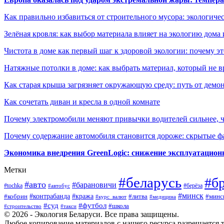
Как правильно избавиться от строительного мусора: экологиче
Зелёная кровля: как выбор материала влияет на экологию дома 
Чистота в доме как первый шаг к здоровой экологии: почему эт
Натяжные потолки в доме: как выбрать материал, который не в
Как старая крыша загрязняет окружающую среду: путь от демон
Как сочетать диван и кресла в одной комнате
Почему электромобили меняют привычки водителей сильнее, ч
Почему содержание автомобиля становится дороже: скрытые 
Экономика внедрения GreenLogic: снижение эксплуатационн
Метки
#беларусь
#б
#авто
#барановичи
#берёза
#tochka
#автобус
#минск
#контрабанда
#кража
#литва
#минс
#кобрин
#курс_валют
#медицина
#суд
#футбол
#школа
#строительство
#такси
© 2026 - Экология Беларуси. Все права защищены.
Любое копирование материалов с нашего ресурса разрешается т