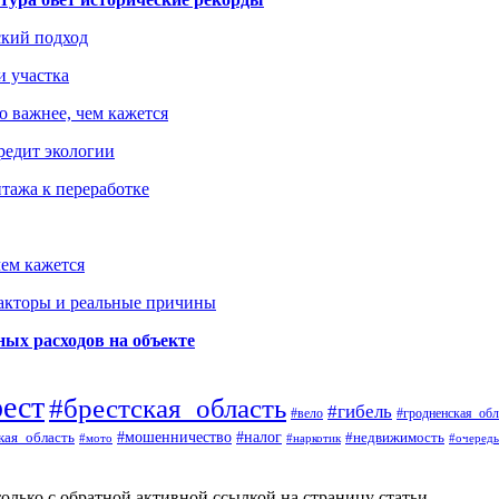
ский подход
и участка
о важнее, чем кажется
редит экологии
тажа к переработке
ем кажется
факторы и реальные причины
ых расходов на объекте
рест
#брестская_область
#гибель
#вело
#гродненская_обл
кая_область
#мошенничество
#налог
#недвижимость
#мото
#наркотик
#очередь
олько с обратной активной ссылкой на страницу статьи.