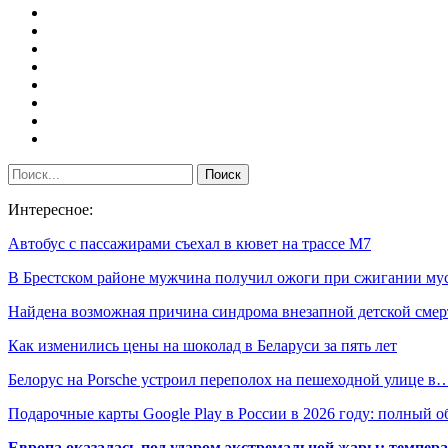
Интересное:
Автобус с пассажирами съехал в кювет на трассе М7
В Брестском районе мужчина получил ожоги при сжигании му
Найдена возможная причина синдрома внезапной детской смер
Как изменились цены на шоколад в Беларуси за пять лет
Белорус на Porsche устроил переполох на пешеходной улице в
Подарочные карты Google Play в России в 2026 году: полный о
Европа оказалась под ударом экстремальной жары: темпера