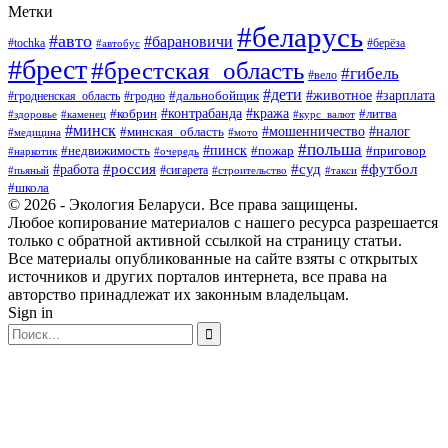
Метки
#беларусь
#авто
#барановичи
#берёза
#tochka
#автобус
#брест
#брестская_область
#гибель
#вело
#дети
#зарплата
#животное
#гродно
#дальнобойщик
#гродненская_область
#контрабанда
#кража
#литва
#кобрин
#здоровье
#каменец
#курс_валют
#минск
#минская_область
#мошенничество
#налог
#медицина
#мото
#польша
#пинск
#недвижимость
#пожар
#приговор
#наркотик
#очередь
#россия
#суд
#футбол
#работа
#сигарета
#пьяный
#строительство
#такси
#школа
© 2026 - Экология Беларуси. Все права защищены.
Любое копирование материалов с нашего ресурса разрешается
только с обратной активной ссылкой на страницу статьи.
Все материалы опубликованные на сайте взяты с открытых
источников и других порталов интернета, все права на
авторство принадлежат их законным владельцам.
Sign in