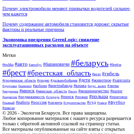
Почему электромобили меняют привычки водителей сильнее,
чем кажется
Почему содержание автомобиля становится дороже: скрытые
факторы и реальные причины
Экономика внедрения GreenLogic: снижение
эксплуатационных расходов на объекте
Метки
#беларусь
#авто
#барановичи
#берёза
#tochka
#автобус
#брест
#брестская_область
#гибель
#вело
#дети
#зарплата
#животное
#гродно
#дальнобойщик
#гродненская_область
#контрабанда
#кража
#литва
#кобрин
#здоровье
#каменец
#курс_валют
#минск
#минская_область
#мошенничество
#налог
#медицина
#мото
#польша
#пинск
#недвижимость
#пожар
#приговор
#наркотик
#очередь
#россия
#суд
#футбол
#работа
#сигарета
#пьяный
#строительство
#такси
#школа
© 2026 - Экология Беларуси. Все права защищены.
Любое копирование материалов с нашего ресурса разрешается
только с обратной активной ссылкой на страницу статьи.
Все материалы опубликованные на сайте взяты с открытых