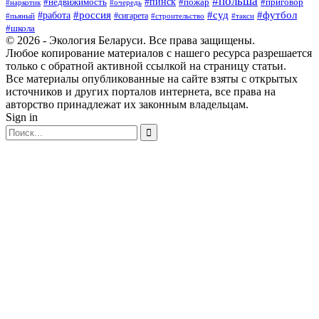
#польша
#пинск
#недвижимость
#пожар
#приговор
#наркотик
#очередь
#россия
#суд
#футбол
#работа
#сигарета
#пьяный
#строительство
#такси
#школа
© 2026 - Экология Беларуси. Все права защищены.
Любое копирование материалов с нашего ресурса разрешается
только с обратной активной ссылкой на страницу статьи.
Все материалы опубликованные на сайте взяты с открытых
источников и других порталов интернета, все права на
авторство принадлежат их законным владельцам.
Sign in