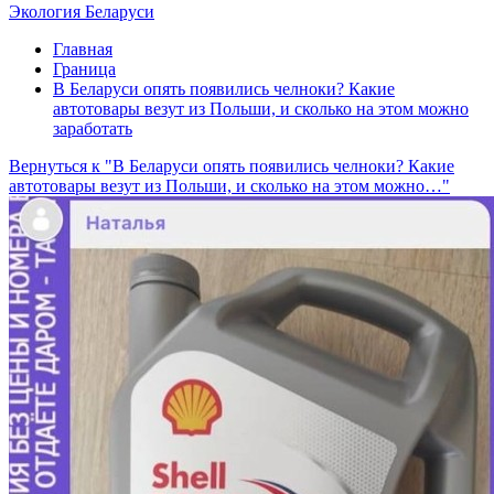
Экология Беларуси
Главная
Граница
В Беларуси опять появились челноки? Какие
автотовары везут из Польши, и сколько на этом можно
заработать
Вернуться к "В Беларуси опять появились челноки? Какие
автотовары везут из Польши, и сколько на этом можно…"