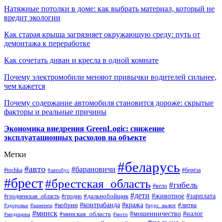
Натяжные потолки в доме: как выбрать материал, который не
вредит экологии
Как старая крыша загрязняет окружающую среду: путь от
демонтажа к переработке
Как сочетать диван и кресла в одной комнате
Почему электромобили меняют привычки водителей сильнее,
чем кажется
Почему содержание автомобиля становится дороже: скрытые
факторы и реальные причины
Экономика внедрения GreenLogic: снижение
эксплуатационных расходов на объекте
Метки
#беларусь
#авто
#барановичи
#берёза
#tochka
#автобус
#брест
#брестская_область
#гибель
#вело
#дети
#зарплата
#животное
#гродно
#дальнобойщик
#гродненская_область
#контрабанда
#кража
#литва
#кобрин
#здоровье
#каменец
#курс_валют
#минск
#минская_область
#мошенничество
#налог
#медицина
#мото