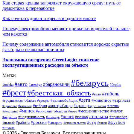
Как старая крыша загрязняет окружающую среду: путь от
демонтажа к переработке
Как сочетать диван и кресла в одной комнате
Почему электромобили меняют привычки водителей сильнее,
чем кажется
Почему содержание автомобиля становится дороже: скрытые
факторы и реальные причины
Экономика внедрения GreenLogic: снижение
эксплуатационных расходов на объекте
Метки
#беларусь
#авто
#барановичи
#берёза
#tochka
#автобус
#брест
#брестская_область
#гибель
#вело
#дети
#зарплата
#животное
#гродно
#дальнобойщик
#гродненская_область
#контрабанда
#кража
#литва
#кобрин
#здоровье
#каменец
#курс_валют
#минск
#минская_область
#мошенничество
#налог
#медицина
#мото
#польша
#пинск
#недвижимость
#пожар
#приговор
#наркотик
#очередь
#россия
#суд
#футбол
#работа
#сигарета
#пьяный
#строительство
#такси
#школа
© 2026 - Экология Беларуси. Все права защищены.