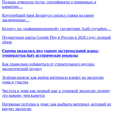
Польша отменила тесты, сертификаты о прививках и
карантин…
Крупнейший банк Беларуси снизил ставки на ранее
заключенные…
Белорус на «нафаршированной» сигаретами Audi случайно…
Подарочные карты Google Play в России в 2026 году: полный
обзор
Европа оказалась под ударом экстремальной жары:
температура бьёт исторические рекорды
Как правильно избавиться от строительного мусора:
экологический подход
Зелёная кровля: как выбор материала влияет на экологию
дома и участка
Чистота в доме как первый шаг к здоровой экологии: почему
это важнее, чем кажется
Натяжные потолки в доме: как выбрать материал, который не
вредит экологии