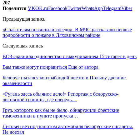
207
Поделится
VK
OK.ru
Facebook
Twitter
WhatsApp
Telegram
Viber
Предыдущая запись
«Спасателям позвонили соседи». В МЧС рассказали первые
подробности о пожаре в Ляховичском районе
Следующая запись
ВОЗ сравнила одиночество с выкуриванием 15 сигарет в день
Вам также могут понравиться
Еще от автора
Белорус пытался контрабандой ввезти в Польшу древние
окаменелости
«Ругань здесь обычное дело!» Репортаж с белорусско-
литовской границы, где очередь…
Груз, которого как бы не было, обнаружили брестские
таможенники в пункте пропуска…
Литовец вез под капотом автомобиля белорусские сигареты.
Не доехал