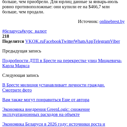
больше, чем приобрели. Для юрлиц данные за январь-июль
ровно противоположные: они купили ее на $466,7 млн
больше, чем продали.
Источник:
onlinebrest.by
#беларусь
#курс_валют
218
Поделится
VK
OK.ru
Facebook
Twitter
WhatsApp
Telegram
Viber
Предыдущая запись
Подробности ДТП в Бресте на перекрестке улиц Мицкевича-
Карла Маркса
Следующая запись
В Бресте милиция устанавливает личности граждан.
Смотрите фото
Вам также могут понравиться
Еще от автора
Экономика внедрения GreenLogic: снижение
эксплуатационных расходов на объекте
Экономика Беларуси в 2026 году: источники роста и