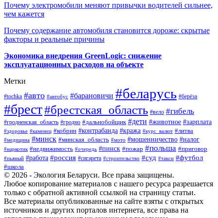
Почему электромобили меняют привычки водителей сильнее,
чем кажется
Почему содержание автомобиля становится дороже: скрытые
факторы и реальные причины
Экономика внедрения GreenLogic: снижение
эксплуатационных расходов на объекте
Метки
#беларусь
#авто
#барановичи
#берёза
#tochka
#автобус
#брест
#брестская_область
#гибель
#вело
#дети
#зарплата
#животное
#гродно
#дальнобойщик
#гродненская_область
#контрабанда
#кража
#литва
#кобрин
#здоровье
#каменец
#курс_валют
#минск
#минская_область
#мошенничество
#налог
#медицина
#мото
#польша
#пинск
#недвижимость
#пожар
#приговор
#наркотик
#очередь
#россия
#суд
#футбол
#работа
#сигарета
#пьяный
#строительство
#такси
#школа
© 2026 - Экология Беларуси. Все права защищены.
Любое копирование материалов с нашего ресурса разрешается
только с обратной активной ссылкой на страницу статьи.
Все материалы опубликованные на сайте взяты с открытых
источников и других порталов интернета, все права на