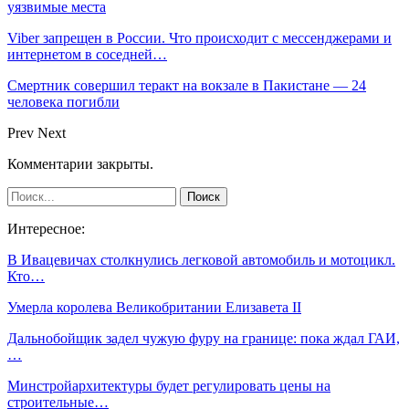
уязвимые места
Viber запрещен в России. Что происходит с мессенджерами и
интернетом в соседней…
Смертник совершил теракт на вокзале в Пакистане — 24
человека погибли
Prev
Next
Комментарии закрыты.
Интересное:
В Ивацевичах столкнулись легковой автомобиль и мотоцикл.
Кто…
Умерла королева Великобритании Елизавета II
Дальнобойщик задел чужую фуру на границе: пока ждал ГАИ,
…
Минстройархитектуры будет регулировать цены на
строительные…