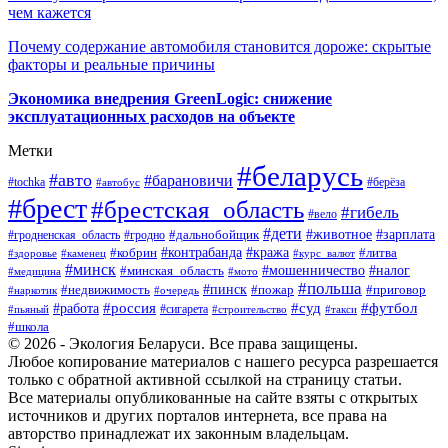
чем кажется
Почему содержание автомобиля становится дороже: скрытые
факторы и реальные причины
Экономика внедрения GreenLogic: снижение
эксплуатационных расходов на объекте
Метки
#беларусь
#авто
#барановичи
#берёза
#tochka
#автобус
#брест
#брестская_область
#гибель
#вело
#дети
#зарплата
#животное
#гродно
#дальнобойщик
#гродненская_область
#контрабанда
#кража
#литва
#кобрин
#здоровье
#каменец
#курс_валют
#минск
#минская_область
#мошенничество
#налог
#медицина
#мото
#польша
#пинск
#недвижимость
#пожар
#приговор
#наркотик
#очередь
#россия
#суд
#футбол
#работа
#сигарета
#пьяный
#строительство
#такси
#школа
© 2026 - Экология Беларуси. Все права защищены.
Любое копирование материалов с нашего ресурса разрешается
только с обратной активной ссылкой на страницу статьи.
Все материалы опубликованные на сайте взяты с открытых
источников и других порталов интернета, все права на
авторство принадлежат их законным владельцам.