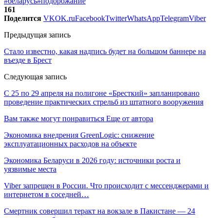
#беларусь
#подорожание
161
Поделится
VK
OK.ru
Facebook
Twitter
WhatsApp
Telegram
Viber
Предыдущая запись
Стало известно, какая надпись будет на большом баннере на
въезде в Брест
Следующая запись
С 25 по 29 апреля на полигоне «Бресткий» запланировано
проведение практических стрельб из штатного вооружения
Вам также могут понравиться
Еще от автора
Экономика внедрения GreenLogic: снижение
эксплуатационных расходов на объекте
Экономика Беларуси в 2026 году: источники роста и
уязвимые места
Viber запрещен в России. Что происходит с мессенджерами и
интернетом в соседней…
Смертник совершил теракт на вокзале в Пакистане — 24